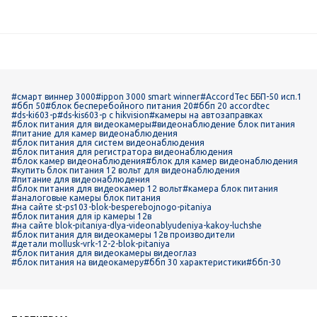
#смарт виннер 3000
#ippon 3000 smart winner
#AccordTec ББП-50 исп.1
#ббп 50
#блок бесперебойного питания 20
#ббп 20 accordtec
#ds-ki603-p
#ds-kis603-p c hikvision
#камеры на автозаправках
#блок питания для видеокамеры
#видеонаблюдение блок питания
#питание для камер видеонаблюдения
#блок питания для систем видеонаблюдения
#блок питания для регистратора видеонаблюдения
#блок камер видеонаблюдения
#блок для камер видеонаблюдения
#купить блок питания 12 вольт для видеонаблюдения
#питание для видеонаблюдения
#блок питания для видеокамер 12 вольт
#камера блок питания
#аналоговые камеры блок питания
#на сайте st-ps103-blok-besperebojnogo-pitaniya
#блок питания для ip камеры 12в
#на сайте blok-pitaniya-dlya-videonablyudeniya-kakoy-luchshe
#блок питания для видеокамеры 12в производители
#детали mollusk-vrk-12-2-blok-pitaniya
#блок питания для видеокамеры видеоглаз
#блок питания на видеокамеру
#ббп 30 характеристики
#ббп-30