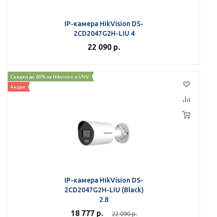
IP-камера HikVision DS-
2CD2047G2H-LIU 4
22 090
р.
Скидки до 60% на Hikvision и UNV
Акция
IP-камера HikVision DS-
2CD2047G2H-LIU (Black)
2.8
18 777
р.
22 090
р.