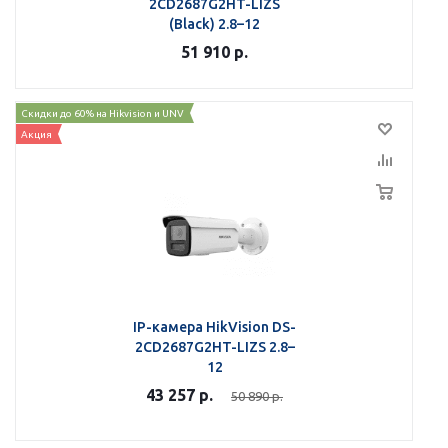
2CD2687G2HT-LIZS
(Black) 2.8–12
51 910
р.
Скидки до 60% на Hikvision и UNV
Акция
IP-камера HikVision DS-
2CD2687G2HT-LIZS 2.8–
12
43 257
р.
50 890
р.