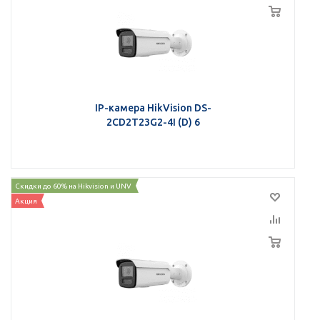
IP-камера HikVision DS-
2CD2T23G2-4I (D) 6
Скидки до 60% на Hikvision и UNV
Акция