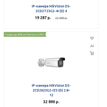
IP-камера HikVision DS-
2CD2T23G2-4I (D) 4
19 287
р.
22 690
р.
Скидки до 60% на Hikvision и UNV
IP-камера HikVision DS-
2CD2623G2-IZS (D) 2.8–
12
32 890
р.