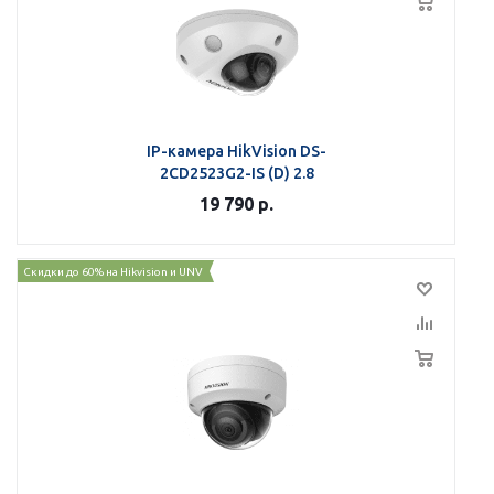
IP-камера HikVision DS-
2CD2523G2-IS (D) 2.8
19 790
р.
Скидки до 60% на Hikvision и UNV