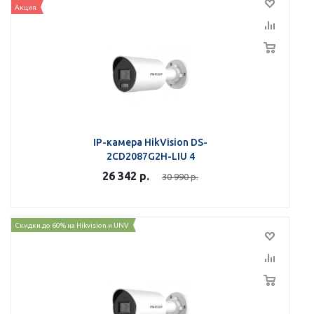
Акция
IP-камера HikVision DS-
2CD2087G2H-LIU 4
26 342
р.
30 990
р.
Скидки до 60% на Hikvision и UNV