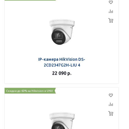
IP-камера HikVision DS-
2CD2347G2H-LIU 4
22 090
р.
Скидки до 60% на Hikvision и UNV