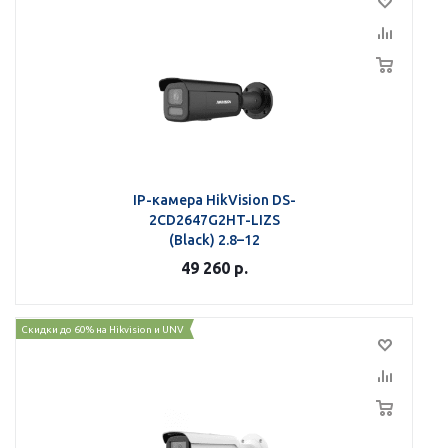
IP-камера HikVision DS-
2CD2647G2HT-LIZS
(Black) 2.8–12
49 260
р.
Скидки до 60% на Hikvision и UNV