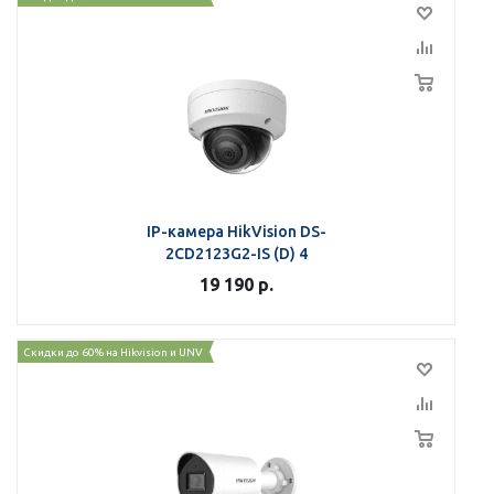
IP-камера HikVision DS-
2CD2123G2-IS (D) 4
19 190
р.
Скидки до 60% на Hikvision и UNV