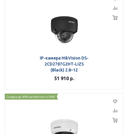
IP-камера HikVision DS-
2CD2787G2HT-LIZS
(Black) 2.8–12
51 910
р.
Скидки до 60% на Hikvision и UNV