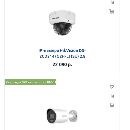
IP-камера HikVision DS-
2CD2147G2H-LI (SU) 2.8
22 090
р.
Скидки до 60% на Hikvision и UNV