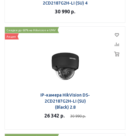
2CD2187G2H-LI (SU) 4
30 990
р.
Скидки до 60% на Hikvision и UNV
Акция
IP-камера HikVision DS-
2CD2187G2H-LI (SU)
(Black) 2.8
26 342
р.
30 990
р.