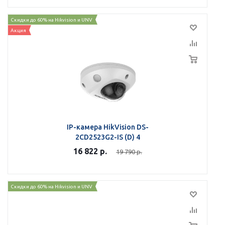
Скидки до 60% на Hikvision и UNV
Акция
IP-камера HikVision DS-
2CD2523G2-IS (D) 4
16 822
р.
19 790
р.
Скидки до 60% на Hikvision и UNV