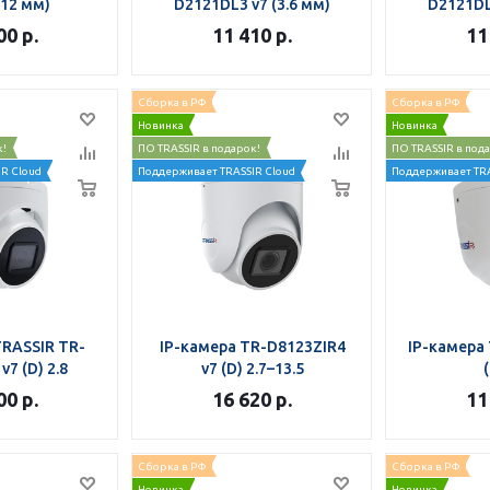
-12 мм)
D2121DL3 v7 (3.6 мм)
D2121DL
00
р.
11 410
р.
11
Сборка в РФ
Сборка в РФ
Новинка
Новинка
к!
ПО TRASSIR в подарок!
ПО TRASSIR в под
R Cloud
Поддерживает TRASSIR Cloud
Поддерживает TRA
TRASSIR TR-
IP-камера TR-D8123ZIR4
IP-камера 
v7 (D) 2.8
v7 (D) 2.7–13.5
(
00
р.
16 620
р.
11
Сборка в РФ
Сборка в РФ
Новинка
Новинка