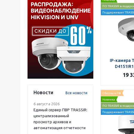
ПО TRASSIR в подаро
Поддерживает TRASSI
IP-камера 
D4151IR1 
19 3
Новости
Все новости
Сборка в РФ
Новинка
6 августа 2026
ПО TRASSIR в подаро
Единый сервер ПВР TRASSIR:
Поддерживает TRASSI
централизованный
просмотр архивов и
автоматизация отчетности