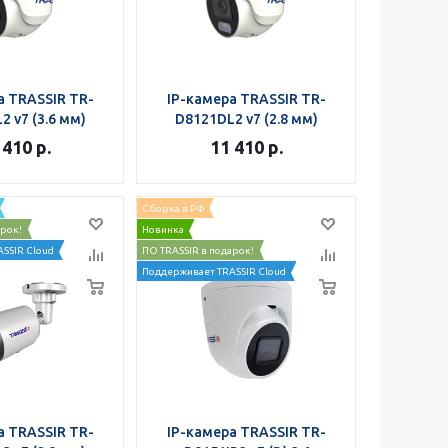
а TRASSIR TR-
IP-камера TRASSIR TR-
2 v7 (3.6 мм)
D8121DL2 v7 (2.8 мм)
 410
р.
11 410
р.
Сборка в РФ
арок!
Новинка
SSIR Cloud
ПО TRASSIR в подарок!
Поддерживает TRASSIR Cloud
а TRASSIR TR-
IP-камера TRASSIR TR-