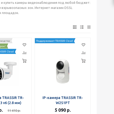
ь и купить камеры видеонаблюдения под любой бюджет:
и взрывоопасных зон. Интернет‑магазин DSSL
х площадок.
зводства
Поддерживает TRASSIR Cloud
арок!
SSIR Cloud
а TRASSIR TR-
IP-камера TRASSIR TR-
3 v6 (2.8 мм)
W2S1PT
р.
5 090
р.
11 410
р.