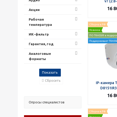
v7 (2.8
16 8
Акции
Рабочая
температура
Сборка в РФ
Новинка
ИК-фильтр
ПО TRASSIR в подаро
Поддерживает TRASSI
Гарантия, год
Аналоговые
форматы
Сбросить
IP-камера 
D8151IR3 
16 8
Опросы специалистов
Сборка в РФ
Новинка