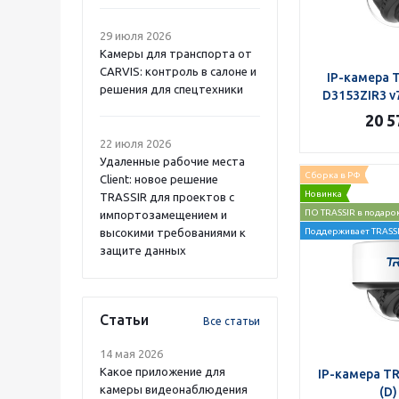
29 июля 2026
Камеры для транспорта от
CARVIS: контроль в салоне и
IP-камера 
решения для спецтехники
D3153ZIR3 v7
20 5
22 июля 2026
Удаленные рабочие места
Сборка в РФ
Client: новое решение
Новинка
TRASSIR для проектов с
ПО TRASSIR в подаро
импортозамещением и
высокими требованиями к
Поддерживает TRASSI
защите данных
Статьи
Все статьи
14 мая 2026
Какое приложение для
IP-камера TR
камеры видеонаблюдения
(D)