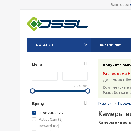
Ваш город
КАТАЛОГ
ПАРТНЕРАМ
Цена
Получите выг
Распродажа Hi
До 55% на Hikv
1
2 699 985
Комплексные 
Разработка и 
Бренд
Главная
-
Проду
Камеры в
TRASSIR (
376
)
ActiveCam (
2
)
Камеры видеон
Beward (
82
)