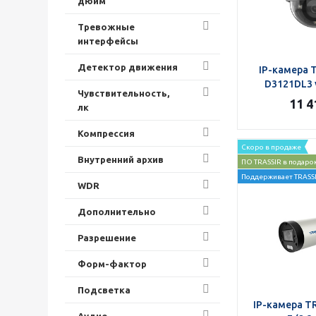
дюйм
Тревожные
интерфейсы
Детектор движения
IP-камера 
D3121DL3 v
Чувствительность,
11 4
лк
Компрессия
Скоро в продаже
Внутренний архив
ПО TRASSIR в подаро
Поддерживает TRASSI
WDR
Дополнительно
Разрешение
Форм-фактор
Подсветка
IP-камера T
Аудио