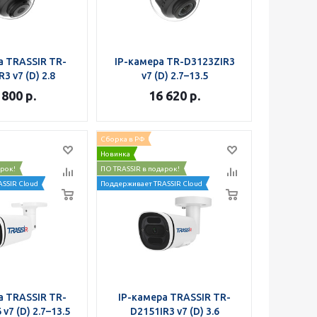
а TRASSIR TR-
IP-камера TR-D3123ZIR3
3 v7 (D) 2.8
v7 (D) 2.7–13.5
 800
р.
16 620
р.
Сборка в РФ
Новинка
арок!
ПО TRASSIR в подарок!
SSIR Cloud
Поддерживает TRASSIR Cloud
а TRASSIR TR-
IP-камера TRASSIR TR-
v7 (D) 2.7–13.5
D2151IR3 v7 (D) 3.6