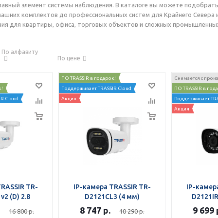
лавный элемент системы наблюдения. В каталоге вы можете подобрат
ашних комплектов до профессиональных систем для Крайнего Севера 
ния для квартиры, офиса, торговых объектов и сложных промышленны
По алфавиту
По цене
ПО TRASSIR в подарок!
Снимается с прои
к!
Поддерживает TRASSIR Cloud
ПО TRASSIR в под
R Cloud
Акция
Поддерживает TRA
Акция
TRASSIR TR-
IP-камера TRASSIR TR-
IP-камер
v2 (D) 2.8
D2121CL3 (4 мм)
D2121IR
8 747
р.
9 699
16 800
р.
10 290
р.