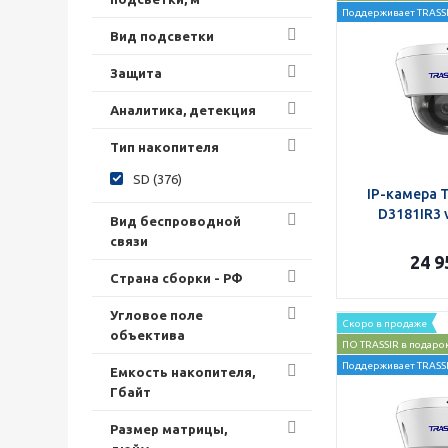
Поддерживает TRASSI
Вид подсветки
Защита
Аналитика, детекция
Тип накопителя
SD (
376
)
IP-камера 
D3181IR3 v
Вид беспроводной
связи
24 9
Страна сборки - РФ
Угловое поле
Скоро в продаже
объектива
ПО TRASSIR в подаро
Поддерживает TRASSI
Емкость накопителя,
Гбайт
Размер матрицы,