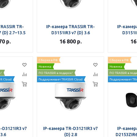
TRASSIR TR-
IP-камера TRASSIR TR-
IP-камер
 (D) 2.7–13.5
D3151IR3 v7 (D) 3.6
D3151IR
70
р.
16 800
р.
16
Сборка в РФ
Сборка в РФ
Новинка
Новинка
к!
ПО TRASSIR в подарок!
ПО TRASSIR в под
R Cloud
Поддерживает TRASSIR Cloud
Поддерживает TRA
-D3121IR3 v7
IP-камера TR-D3121IR3 v7
IP-камер
 3.6
(D) 2.8
D2153ZIR6 