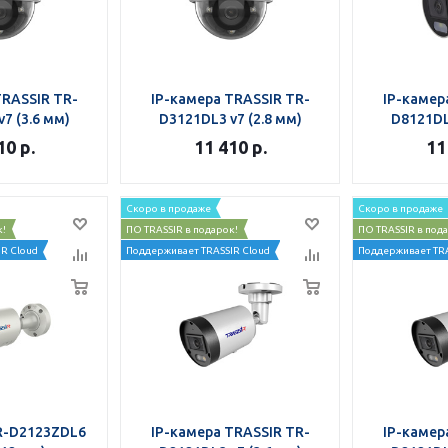
TRASSIR TR-
IP-камера TRASSIR TR-
IP-камер
7 (3.6 мм)
D3121DL3 v7 (2.8 мм)
D8121DL
10
р.
11 410
р.
11
Скоро в продаже
Скоро в продаже
к!
ПО TRASSIR в подарок!
ПО TRASSIR в под
R Cloud
Поддерживает TRASSIR Cloud
Поддерживает TRA
R-D2123ZDL6
IP-камера TRASSIR TR-
IP-камер