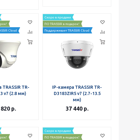
Скоро в продаже
арок!
ПО TRASSIR в подарок!
SSIR Cloud
Поддерживает TRASSIR Cloud
а TRASSIR TR-
IP-камера TRASSIR TR-
3 v7 (2.8 мм)
D3183ZIR5 v7 (2.7-13.5
мм)
 820
р.
37 440
р.
Скоро в продаже
арок!
ПО TRASSIR в подарок!