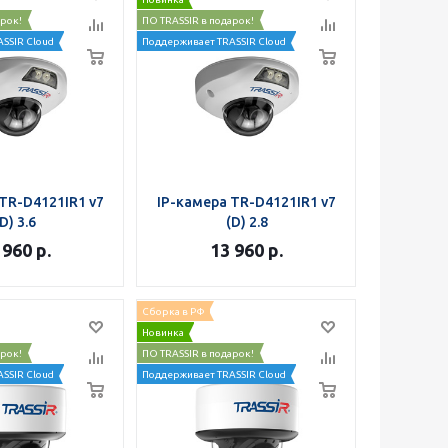
арок!
ПО TRASSIR в подарок!
SSIR Cloud
Поддерживает TRASSIR Cloud
TR-D4121IR1 v7
IP-камера TR-D4121IR1 v7
D) 3.6
(D) 2.8
 960
р.
13 960
р.
Сборка в РФ
Новинка
арок!
ПО TRASSIR в подарок!
SSIR Cloud
Поддерживает TRASSIR Cloud