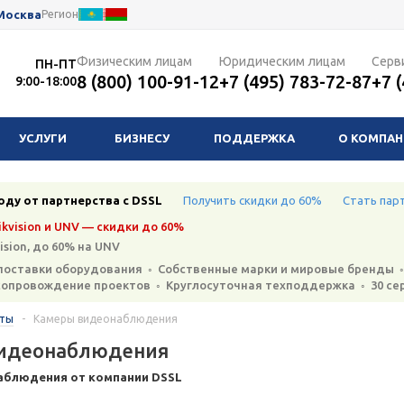
Москва
Регион
Физическим лицам
Юридическим лицам
Серв
ПН-ПТ
8 (800) 100-91-12
+7 (495) 783-72-87
+7 
9:00-18:00
УСЛУГИ
БИЗНЕСУ
ПОДДЕРЖКА
О КОМПА
оду от партнерства с DSSL
Получить скидки до 60%
Стать пар
kvision и UNV — скидки до 60%
ision, до 60% на UNV
поставки оборудования ◦ Собственные марки и мировые бренды ◦
сопровождение проектов ◦ Круглосуточная техподдержка ◦ 30 се
кты
-
Камеры видеонаблюдения
идеонаблюдения
аблюдения от компании DSSL