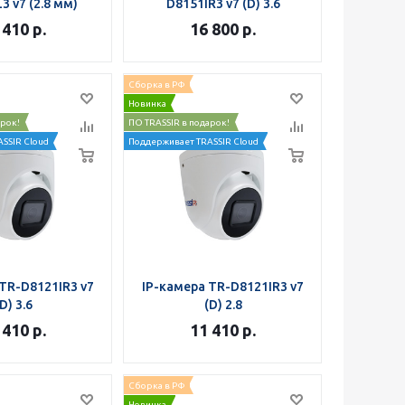
3 v7 (2.8 мм)
D8151IR3 v7 (D) 3.6
 410
р.
16 800
р.
Сборка в РФ
Новинка
арок!
ПО TRASSIR в подарок!
SSIR Cloud
Поддерживает TRASSIR Cloud
TR-D8121IR3 v7
IP-камера TR-D8121IR3 v7
D) 3.6
(D) 2.8
 410
р.
11 410
р.
Сборка в РФ
Новинка