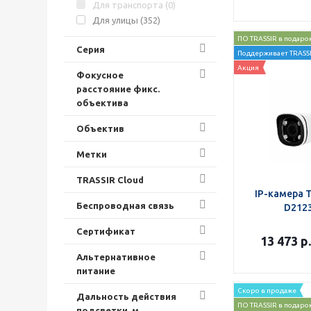
Для транспорта (
0
)
Для улицы (
352
)
ПО TRASSIR в подаро
Серия
Поддерживает TRASSI
Акция
Фокусное
расстояние фикс.
объектива
Объектив
Метки
TRASSIR Cloud
IP-камера 
Беспроводная связь
D212
Сертификат
13 473
р.
Альтернативное
питание
Скоро в продаже
Дальность действия
ПО TRASSIR в подаро
подсветки, м