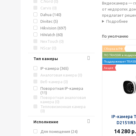
C.Nord (
0
)
Видеокамера — г
Carvis (
0
)
от недорогих дом
Dahua (
140
)
предлагает реше
Divitec (
5
)
Подробнее
Hikvision (
697
)
HiWatch (
60
)
По умолчанию
NexTouch (
0
)
NScar (
0
)
Сборка в РФ
Uniview (
268
)
ПО TRASSIR в подаро
Тип камеры
Wisenet (
145
)
Поддерживает TRASSI
«Блокпост» (
0
)
IP-камера (
365
)
Акция
«Релион» (
55
)
Аналоговая камера (
0
)
Веб-камера (
0
)
Поворотная IP-камера
(
11
)
Поворотная аналоговая
камера (
0
)
Тепловизионная камера
(
0
)
IP-камера 
Исполнение
D2151IR3 
14 280
р.
Для помещения (
24
)