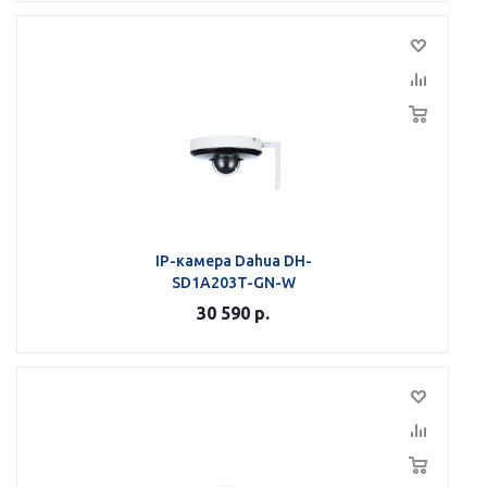
IP-камера Dahua DH-
SD1A203T-GN-W
30 590
р.