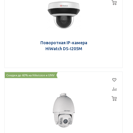
Поворотная IP-камера
HiWatch DS-I205M
Скидки до 60% на Hikvision и UNV