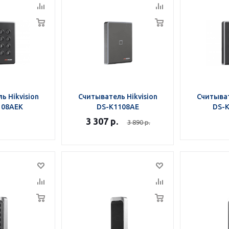
ь Hikvision
Считыватель Hikvision
Считыват
108AEK
DS-K1108AE
DS-
3 307
р.
3 890
р.