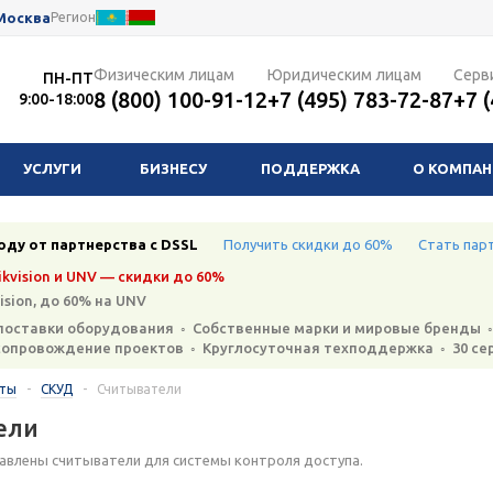
Москва
Регион
Физическим лицам
Юридическим лицам
Серв
ПН-ПТ
8 (800) 100-91-12
+7 (495) 783-72-87
+7 
9:00-18:00
УСЛУГИ
БИЗНЕСУ
ПОДДЕРЖКА
О КОМПА
оду от партнерства с DSSL
Получить скидки до 60%
Стать пар
kvision и UNV — скидки до 60%
ision, до 60% на UNV
поставки оборудования ◦ Собственные марки и мировые бренды ◦
сопровождение проектов ◦ Круглосуточная техподдержка ◦ 30 се
кты
-
СКУД
-
Считыватели
ели
авлены считыватели для системы контроля доступа.