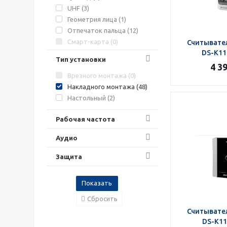
UHF (
3
)
Геометрия лица (
1
)
Отпечаток пальца (
12
)
Смарт-карта (
0
)
Считывател
DS-K1
Тип установки
4 3
Врезного монтажа (
0
)
Накладного монтажа (
48
)
Настольный (
2
)
Рабочая частота
Аудио
Защита
Сбросить
Считывател
DS-K1