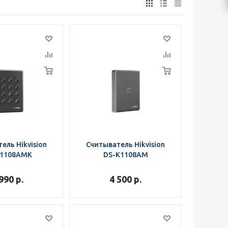
ель Hikvision
Считыватель Hikvision
K1108AMK
DS-K1108AM
 990
р.
4 500
р.