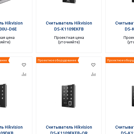
ь Hikvision
Считыватель Hikvision
Считыват
00U-D6E
DS-K1109EKFB
DS-
ая цена
Проектная цена
Прое
няйте)
(уточняйте)
(ут
ание
Проектное оборудование
Проектное обору
ь Hikvision
Считыватель Hikvision
Считыват
109DKB
DS-K1109EKFB-QR
DS-K1