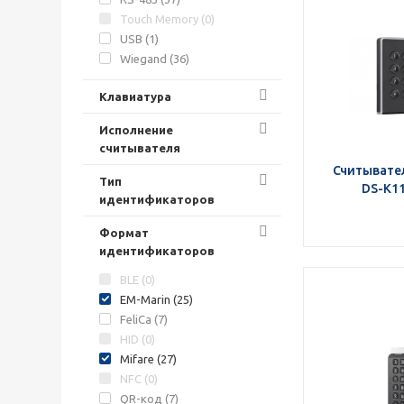
Touch Memory (
0
)
USB (
1
)
Wiegand (
36
)
Клавиатура
Исполнение
считывателя
Считывател
Тип
DS-K1
идентификаторов
Формат
идентификаторов
BLE (
0
)
EM-Marin (
25
)
FeliCa (
7
)
HID (
0
)
Mifare (
27
)
NFC (
0
)
QR-код (
7
)