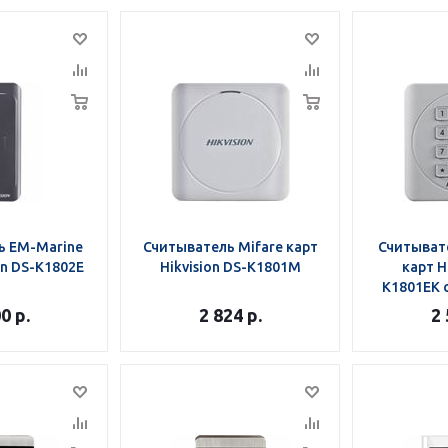
ь EM-Marine
Считыватель Mifare карт
Считыват
on DS-K1802E
Hikvision DS-K1801M
карт H
K1801EK 
00
р.
2 824
р.
2