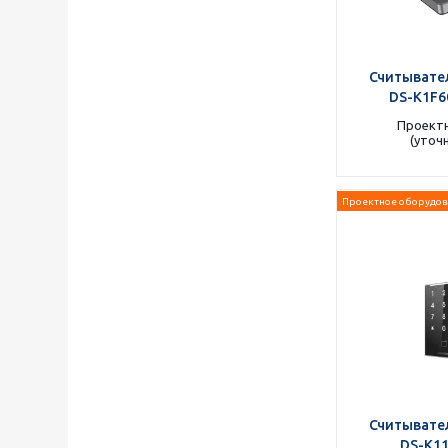
Считывател
DS-K1F6
Проектн
(уточ
Проектное оборудов
Считывател
DS-K1