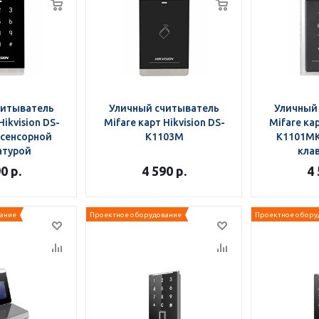
читыватель
Уличный считыватель
Уличный
Hikvision DS-
Mifare карт Hikvision DS-
Mifare кар
 сенсорной
K1103M
K1101MK
атурой
кла
90
р.
4 590
р.
4
ание
Проектное оборудование
Проектное обору