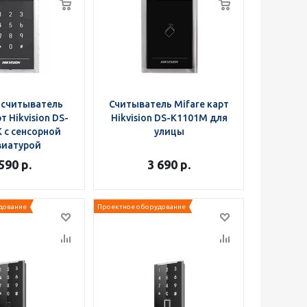
 считыватель
Считыватель Mifare карт
т Hikvision DS-
Hikvision DS-K1101M для
 с сенсорной
улицы
виатурой
 590
р.
3 690
р.
дование
Проектное оборудование