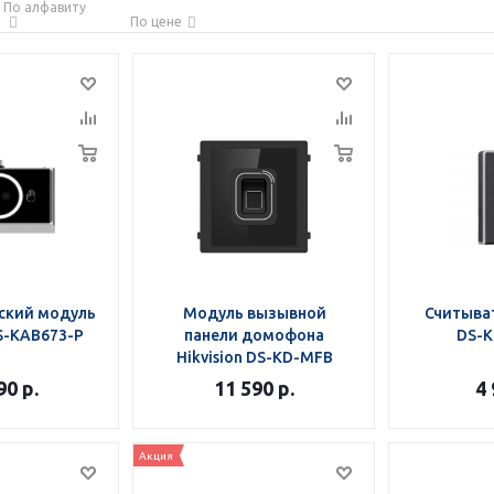
По алфавиту
По цене
ский модуль
Модуль вызывной
Считыват
DS-KAB673-P
панели домофона
DS-
Hikvision DS-KD-MFB
90
р.
11 590
р.
4
Акция