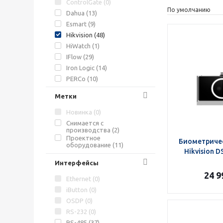
ControlGate (
0
)
По умолчанию
Dahua (
13
)
Esmart (
9
)
Hikvision (
48
)
HiWatch (
1
)
IFlow (
29
)
Iron Logic (
14
)
PERCo (
10
)
Rexant (
0
)
Метки
Sigur (
4
)
Slinex (
1
)
Новинка (
0
)
Smartec (
29
)
Снимается с
производства (
2
)
Wisenet (
9
)
Проектное
Биометриче
ZKTeco (
29
)
оборудование (
11
)
Hikvision 
«Бастион» (
7
)
Интерфейсы
«Прокс» (
13
)
24 9
ЮПХ (
0
)
Ethernet (
0
)
iButton (
0
)
OSDP (
0
)
RS-232 (
0
)
RS-485 (
37
)