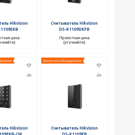
ель Hikvision
Считыватель Hikvision
K1109EKB
DS-K1109DKFB
ктная цена
Проектная цена
очняйте)
(уточняйте)
дование
Проектное оборудование
ель Hikvision
Считыватель Hikvision
109EKB-QR
DS-K1109EB