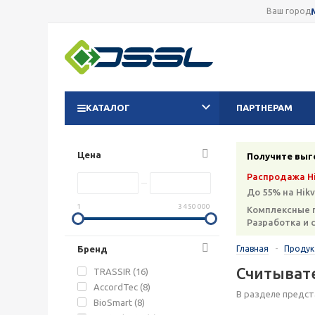
Ваш город
КАТАЛОГ
ПАРТНЕРАМ
Цена
Получите выг
Распродажа Hi
До 55% на Hikv
1
3 450 000
Комплексные 
Разработка и 
Бренд
Главная
-
Проду
Считыват
TRASSIR (
16
)
AccordTec (
8
)
В разделе предст
BioSmart (
8
)