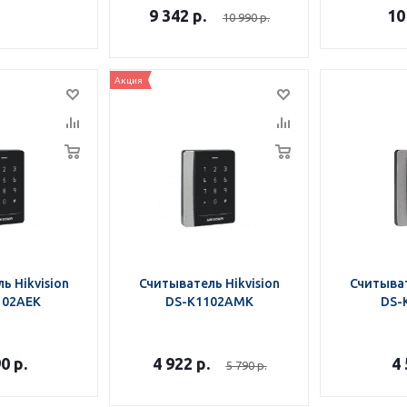
9 342
р.
10
10 990
р.
Акция
ь Hikvision
Считыватель Hikvision
Считыват
102AEK
DS-K1102AMK
DS-
90
р.
4 922
р.
4
5 790
р.