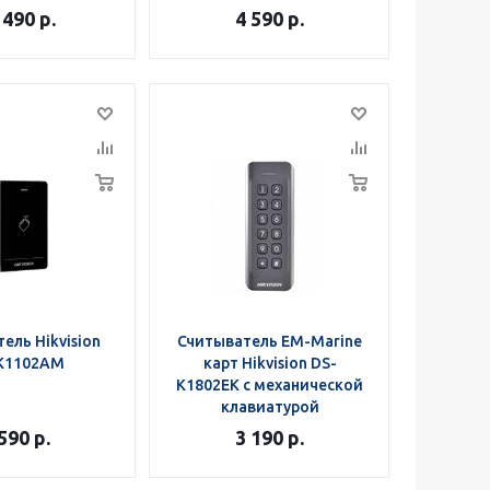
 490
р.
4 590
р.
ель Hikvision
Считыватель EM-Marine
K1102AM
карт Hikvision DS-
K1802EK с механической
клавиатурой
 590
р.
3 190
р.