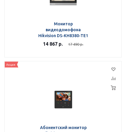
Монитор
видеодомофона
Hikvision DS-KH8380-TE1
14 867
р.
17 490
р.
Акция
Абонентский монитор