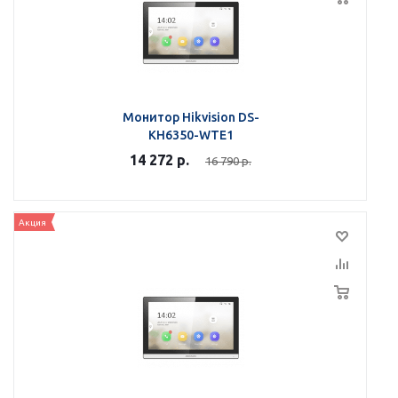
Монитор Hikvision DS-
KH6350-WTE1
14 272
р.
16 790
р.
Акция