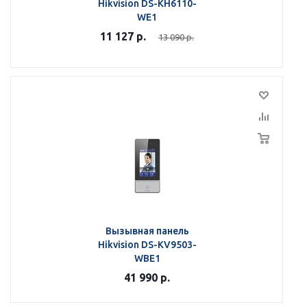
Hikvision DS-KH6110-
WE1
11 127
р.
13 090
р.
Вызывная панель
Hikvision DS-KV9503-
WBE1
41 990
р.