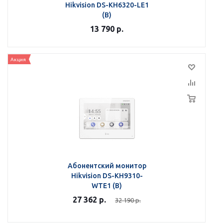
Hikvision DS-KH6320-LE1
(B)
13 790
р.
Акция
Абонентский монитор
Hikvision DS-KH9310-
WTE1 (B)
27 362
р.
32 190
р.