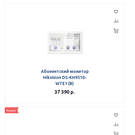
Абонентский монитор
Hikvision DS-KH9510-
WTE1 (B)
37 390
р.
Акция