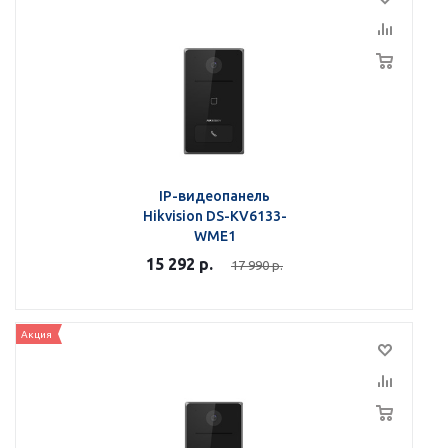
IP-видеопанель
Hikvision DS-KV6133-
WME1
15 292
р.
17 990
р.
Акция