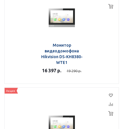
Монитор
видеодомофона
Hikvision DS-KH8380-
WTE1
16 397
р.
19 290
р.
Акция