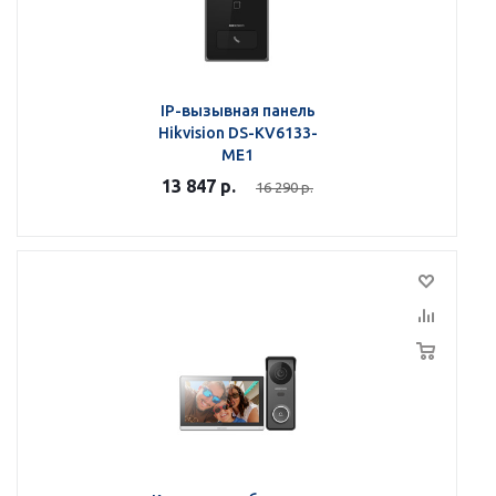
IP-вызывная панель
Hikvision DS-KV6133-
ME1
13 847
р.
16 290
р.