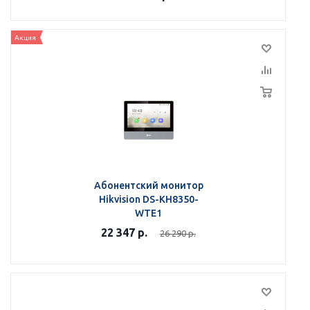
Акция
Абонентский монитор
Hikvision DS-KH8350-
WTE1
22 347
р.
26 290
р.