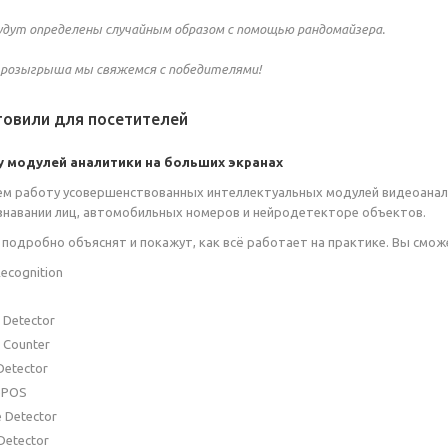
удут определены случайным образом с помощью рандомайзера.
 розыгрыша мы свяжемся с победителями!
товили для посетителей
 модулей аналитики на больших экранах
м работу усовершенствованных интеллектуальных модулей видеоанали
знавании лиц, автомобильных номеров и нейродетекторе объектов.
одробно объяснят и покажут, как всё работает на практике. Вы смож
ecognition
 Detector
 Counter
Detector
ePOS
 Detector
Detector