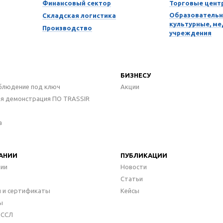
Финансовый сектор
Торговые цент
Образовательн
Складская логистика
культурные, м
Производство
учреждения
БИЗНЕСУ
блюдение под ключ
Акции
ая демонстрация ПО TRASSIR
а
АНИИ
ПУБЛИКАЦИИ
нии
Новости
Статьи
 и сертификаты
Кейсы
ы
ДССЛ