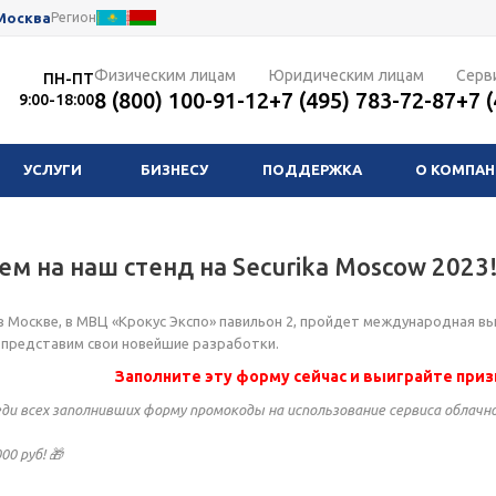
Москва
Регион
Физическим лицам
Юридическим лицам
Серв
ПН-ПТ
8 (800) 100-91-12
+7 (495) 783-72-87
+7 
9:00-18:00
УСЛУГИ
БИЗНЕСУ
ПОДДЕРЖКА
О КОМПА
м на наш стенд на Securika Moscow 2023
я в Москве, в МВЦ «Крокус Экспо» павильон 2, пройдет международная в
и представим свои новейшие разработки.
Заполните эту форму сейчас и выиграйте призы
ди всех заполнивших форму промокоды на использование сервиса облачно
00 руб! 🎁