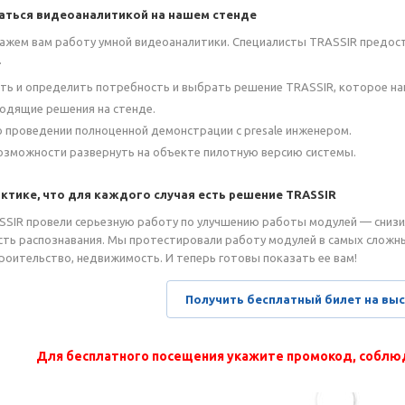
аться видеоаналитикой на нашем стенде
кажем вам работу умной видеоаналитики. Специалисты TRASSIR предо
.
ь и определить потребность и выбрать решение TRASSIR, которое на
одящие решения на стенде.
 проведении полноценной демонстрации с presale инженером.
озможности развернуть на объекте пилотную версию системы.
ктике, что для каждого случая есть решение TRASSIR
SIR провели серьезную работу по улучшению работы модулей — снизи
сть распознавания. Мы протестировали работу модулей в самых сложны
роительство, недвижимость. И теперь готовы показать ее вам!
Получить бесплатный билет на вы
Для бесплатного посещения укажите промокод, соблю