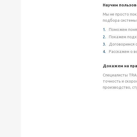
Научим пользов
Мы не просто по
подбора системы
Поможем понят
Покажем подх
Договоримся о
Расскажем о в
Докажем на пра
Специалисты TRAS
точность и скоро
производство, ст