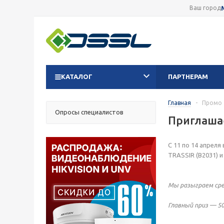
Ваш город
КАТАЛОГ
ПАРТНЕРАМ
Главная
-
Промо
Опросы специалистов
Приглашае
С 11 по 14 апрел
TRASSIR (В2031) 
Мы разыграем cре
Главный приз — 50