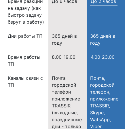
Время реакции
До 6 часов
До 2 часов
на задачу (как
быстро задачу
берут в работу)
Дни работы ТП
365 дней в
365 дней в
году
году
Время работы
8.00-19.00
4.00-23.00
ТП
Каналы связи с
Почта
Почта,
ТП
городской
городской
телефон
телефон,
приложение
приложение
TRASSIR
TRASSIR,
(выходные,
Skype,
праздничные
WatsApp,
дни - только
Viber,