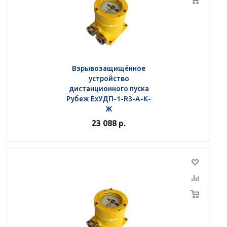
Взрывозащищённое
устройство
дистанционного пуска
Рубеж ЕхУДП-1-R3-А-К-
Ж
23 088
р.