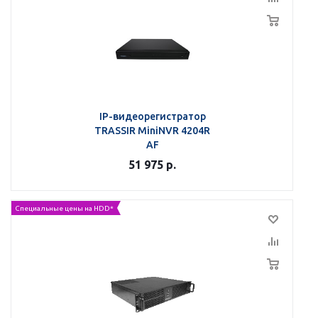
IP-видеорегистратор
TRASSIR MiniNVR 4204R
AF
51 975
р.
Специальные цены на HDD*