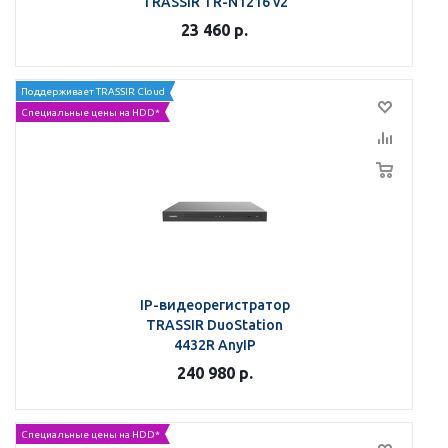
TRASSIR TR-N1216 v2
23 460
р.
Поддерживает TRASSIR Cloud
Специальные цены на HDD*
IP-видеорегистратор
TRASSIR DuoStation
4432R AnyIP
240 980
р.
Специальные цены на HDD*