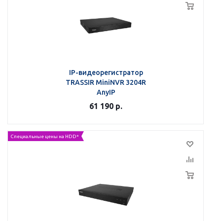
IP-видеорегистратор
TRASSIR MiniNVR 3204R
AnyIP
61 190
р.
Специальные цены на HDD*