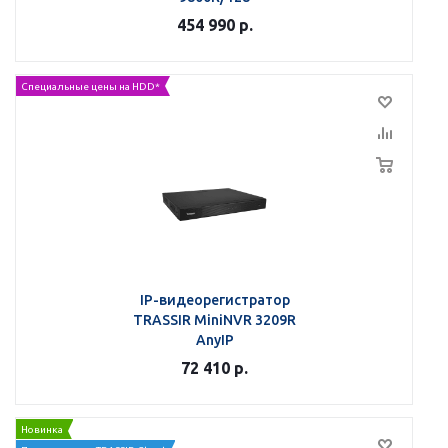
454 990
р.
Специальные цены на HDD*
IP-видеорегистратор
TRASSIR MiniNVR 3209R
AnyIP
72 410
р.
Новинка