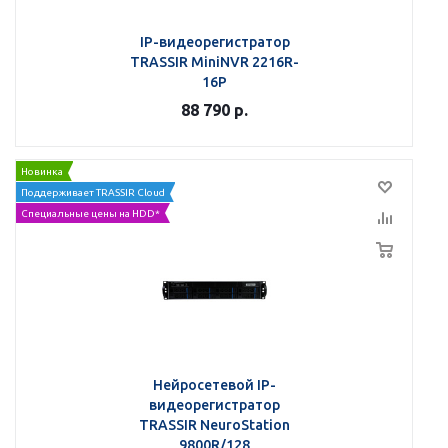
IP-видеорегистратор
TRASSIR MiniNVR 2216R-
16P
88 790
р.
Новинка
Поддерживает TRASSIR Cloud
Специальные цены на HDD*
Нейросетевой IP-
видеорегистратор
TRASSIR NeuroStation
9800R/128