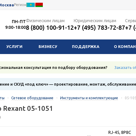
Москва
Регион
Физическим лицам
Юридическим лицам
Серв
ПН-ПТ
8 (800) 100-91-12
+7 (495) 783-72-87
+7 
9:00-18:00
УСЛУГИ
БИЗНЕСУ
ПОДДЕРЖКА
О КОМПА
сиональная консультация по подбору оборудования?
Заказать о
ние и СКУД «под ключ» — проектирование, монтаж, обслуживани
кты
-
Сетевое оборудование
-
Инструменты и комплектующие
-
05-10
 Rexant 05-1051
0
RJ-45, 8P8C