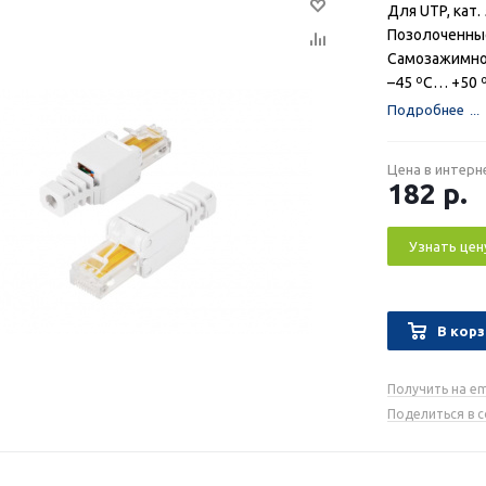
Для UTP, кат.
Позолоченны
Самозажимно
–45 ºС… +50 
Подробнее
Цена в интерн
182
р.
Узнать цен
В корз
Получить на em
Поделиться в 