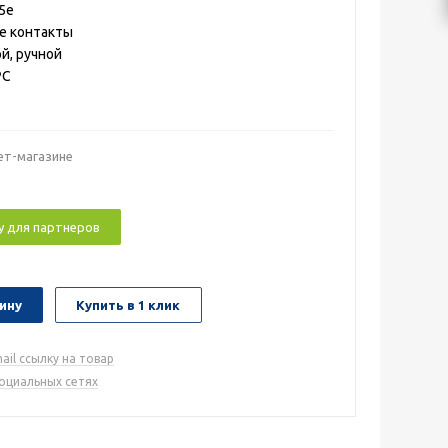
 5e
е контакты
й, ручной
ºС
ет-магазине
у для партнеров
ину
Купить в 1 клик
ail ссылку на товар
социальных сетях