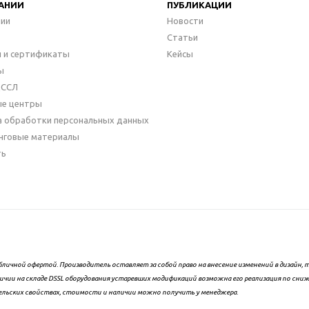
АНИИ
ПУБЛИКАЦИИ
нии
Новости
Статьи
 и сертификаты
Кейсы
ы
ДССЛ
ые центры
а обработки персональных данных
нговые материалы
ть
бличной офертой. Производитель оставляет за собой право на внесение изменений в дизайн
ичии на складе DSSL оборудования устаревших модификаций возможна его реализация по сни
ельских свойствах, стоимости и наличии можно получить у менеджера.