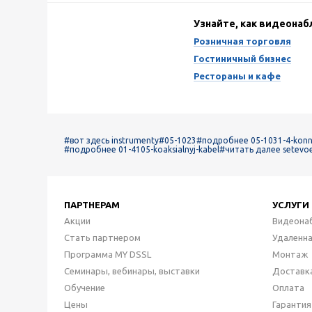
Узнайте, как видеона
Розничная торговля
Гостиничный бизнес
Рестораны и кафе
#вот здесь instrumenty
#05-1023
#подробнее 05-1031-4-konn
#подробнее 01-4105-koaksialnyj-kabel
#читать далее setevo
ПАРТНЕРАМ
УСЛУГИ
Акции
Видеона
Стать партнером
Удаленн
Программа MY DSSL
Монтаж
Семинары, вебинары, выставки
Доставк
Обучение
Оплата
Цены
Гарантия