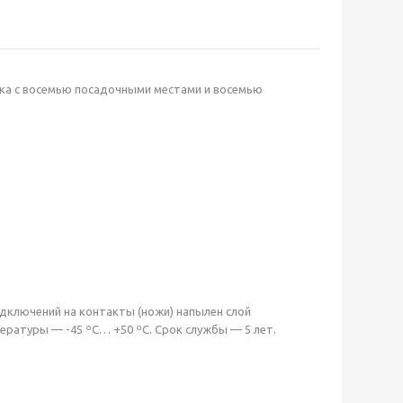
ика с восемью посадочными местами и восемью
одключений на контакты (ножи) напылен слой
ературы — -45 ºС… +50 ºС. Срок службы — 5 лет.