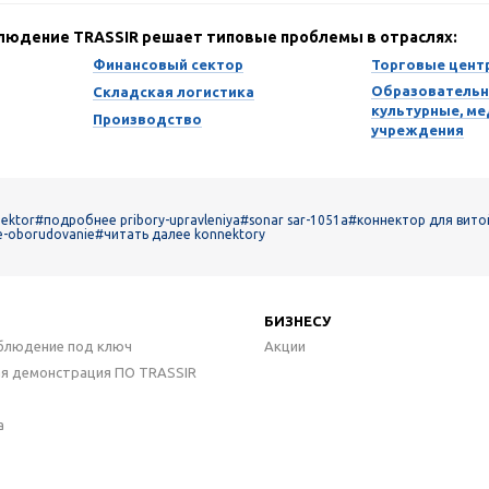
блюдение TRASSIR решает типовые проблемы в отраслях:
Финансовый сектор
Торговые цент
Образовательн
Складская логистика
культурные, м
Производство
учреждения
ektor
#подробнее pribory-upravleniya
#sonar sar-1051a
#коннектор для вито
e-oborudovanie
#читать далее konnektory
БИЗНЕСУ
блюдение под ключ
Акции
ая демонстрация ПО TRASSIR
а