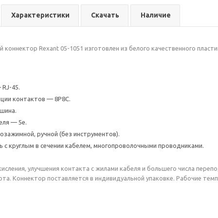
Характеристики
Скачать
Наличие
 коннектор Rexant 05-1051 изготовлен из белого качественного пласт
 RJ-45.
ции контактов — 8P8C.
шина.
еля — 5e.
зажимной, ручной (без инструментов).
 с круглым в сечении кабелем, многопроволочными проводниками.
исления, улучшения контакта с жилами кабеля и большего числа переп
ота. Коннектор поставляется в индивидуальной упаковке. Рабочие темп