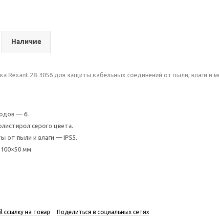
Наличие
ка Rexant 28-3056 для защиты кабельных соединений от пыли, влаги и
одов — 6.
листирол серого цвета.
ы от пыли и влаги — IP55.
100×50 мм.
l ссылку на товар
Поделиться в социальных сетях