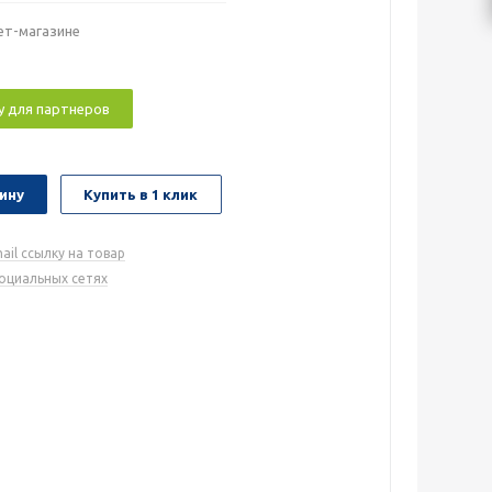
ет-магазине
у для партнеров
ину
Купить в 1 клик
ail ссылку на товар
социальных сетях