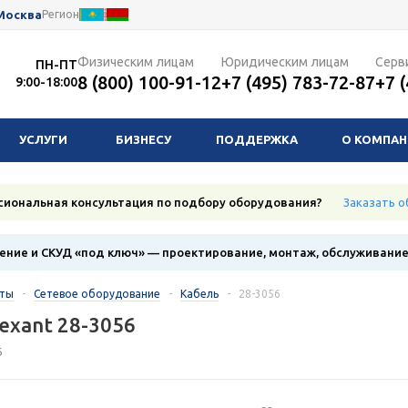
Москва
Регион
Физическим лицам
Юридическим лицам
Серв
ПН-ПТ
8 (800) 100-91-12
+7 (495) 783-72-87
+7 
9:00-18:00
УСЛУГИ
БИЗНЕСУ
ПОДДЕРЖКА
О КОМПА
сиональная консультация по подбору оборудования?
Заказать о
ние и СКУД «под ключ» — проектирование, монтаж, обслуживани
кты
-
Сетевое оборудование
-
Кабель
-
28-3056
exant 28-3056
6