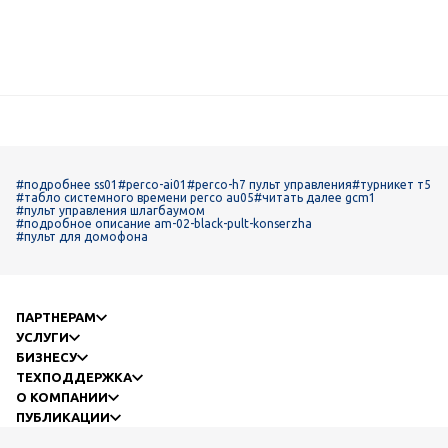
#подробнее ss01
#perco-ai01
#perco-h7 пульт управления
#турникет т5
#табло системного времени perco au05
#читать далее gcm1
#пульт управления шлагбаумом
#подробное описание am-02-black-pult-konserzha
#пульт для домофона
ПАРТНЕРАМ
УСЛУГИ
БИЗНЕСУ
ТЕХПОДДЕРЖКА
О КОМПАНИИ
ПУБЛИКАЦИИ