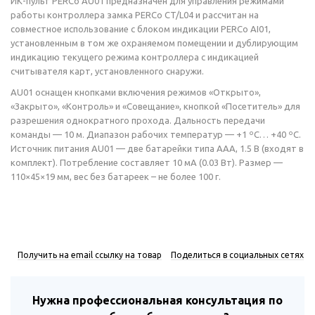
ИК-пульт PERCo AU01 предназначен для управления режимами
работы контроллера замка PERCo CT/L04 и рассчитан на
совместное использование с блоком индикации PERCo AI01,
установленным в том же охраняемом помещении и дублирующим
индикацию текущего режима контроллера с индикацией
считывателя карт, установленного снаружи.
AU01 оснащен кнопками включения режимов «Открыто»,
«Закрыто», «Контроль» и «Совещание», кнопкой «Посетитель» для
разрешения однократного прохода. Дальность передачи
команды — 10 м. Диапазон рабочих температур — +1 ºС… +40 ºС.
Источник питания AU01 — две батарейки типа ААА, 1.5 В (входят в
комплект). Потребление составляет 10 мА (0.03 Вт). Размер —
110×45×19 мм, вес без батареек – не более 100 г.
Получить на email ссылку на товар
Поделиться в социальных сетях
Нужна профессиональная консультация по