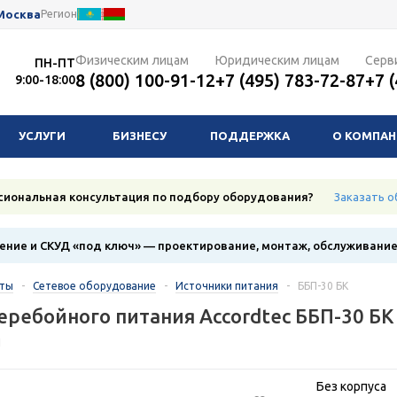
Москва
Регион
Физическим лицам
Юридическим лицам
Серв
ПН-ПТ
8 (800) 100-91-12
+7 (495) 783-72-87
+7 
9:00-18:00
УСЛУГИ
БИЗНЕСУ
ПОДДЕРЖКА
О КОМПА
сиональная консультация по подбору оборудования?
Заказать о
ние и СКУД «под ключ» — проектирование, монтаж, обслуживани
кты
-
Сетевое оборудование
-
Источники питания
-
ББП-30 БК
еребойного питания Accordtec ББП-30 БК
1
Без корпуса