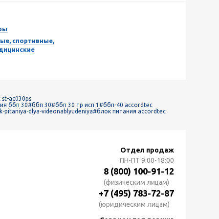
ры
ые, спортивные,
едицинские
 st-ac030ps
ия ббп 30
#ббп 30
#ббп 30 тр исп 1
#ббп-40 accordtec
-pitaniya-dlya-videonablyudeniya
#блок питания accordtec
Отдел продаж
ПН-ПТ
9:00-18:00
8 (800) 100-91-12
(физическим лицам)
+7 (495) 783-72-87
(юридическим лицам)