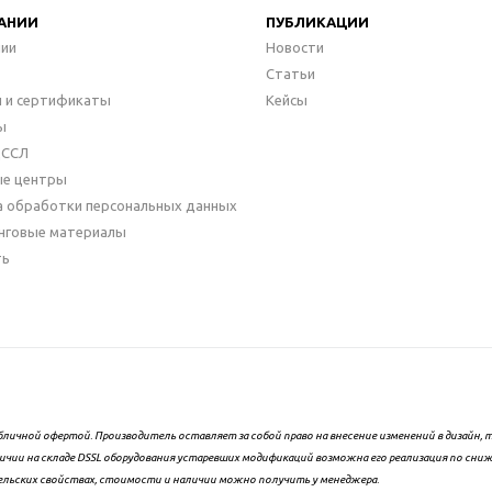
АНИИ
ПУБЛИКАЦИИ
нии
Новости
Статьи
 и сертификаты
Кейсы
ы
ДССЛ
ые центры
а обработки персональных данных
нговые материалы
ть
бличной офертой. Производитель оставляет за собой право на внесение изменений в дизайн
ичии на складе DSSL оборудования устаревших модификаций возможна его реализация по сни
ельских свойствах, стоимости и наличии можно получить у менеджера.