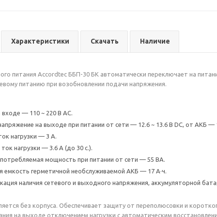
Характеристики
Скачать
Наличие
ого питания Accordtec ББП-30 БК автоматически переключает на питани
евому питанию при возобновлении подачи напряжения.
входе — 110 ~ 220 В AC.
апряжение на выходе при питании от сети — 12.6 ~ 13.6 В DC, от АКБ — 1
ок нагрузки — 3 А.
ок нагрузки — 3.6 А (до 30 с.).
потребляемая мощность при питании от сети — 55 ВА.
 емкость герметичной необслуживаемой АКБ — 17 А·ч.
кация наличия сетевого и выходного напряжения, аккумуляторной бата
ляется без корпуса. Обеспечивает защиту от переполюсовки и коротког
ния на выходе отключением нагрузки с автоматическим восстановлени