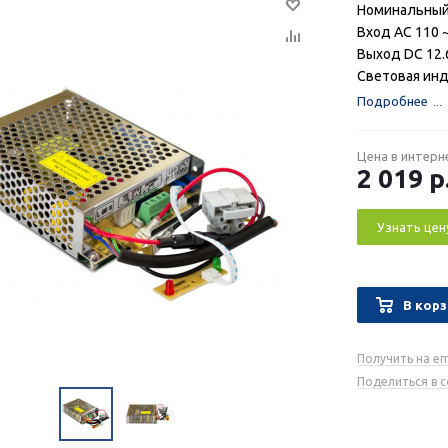
Номинальный 
Вход AC 110 ~
Выход DC 12.6
Световая ин
Подробнее
Цена в интерн
2 019
р
Узнать цен
В корз
Получить на em
Поделиться в 