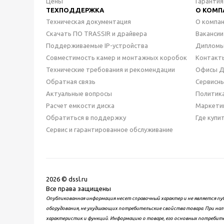
Цены
Гарантия
ТЕХПОДДЕРЖКА
О КОМП
Техническая документация
О компа
Скачать ПО TRASSIR и драйвера
Вакансии
Поддерживаемые IP-устройства
Дипломы
Совместимость камер и монтажных коробок
Контакт
Технические требования и рекомендации
Офисы 
Обратная связь
Сервисн
Актуальные вопросы
Политик
Расчет емкости диска
Маркети
Обратиться в поддержку
Где купи
Сервис и гарантированное обслуживание
2026 © dssl.ru
Все права защищены
Опубликованная информация несет справочный характер и не является пу
оборудования, не ухудшающих потребительские свойства товара. При нал
характеристик и функций. Информацию о товаре, его основных потребит