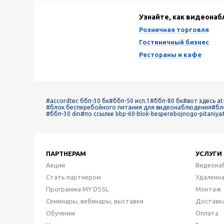
Узнайте, как видеона
Розничная торговля
Гостиничный бизнес
Рестораны и кафе
#accordtec ббп-30 бк
#ббп-50 исп.1
#ббп-80 бк
#вот здесь at-
#блок бесперебойного питания для видеонаблюдения
#бл
#ббп-30 din
#по ссылке bbp-60-blok-besperebojnogo-pitaniya
ПАРТНЕРАМ
УСЛУГИ
Акции
Видеона
Стать партнером
Удаленн
Программа MY DSSL
Монтаж
Семинары, вебинары, выставки
Доставк
Обучение
Оплата