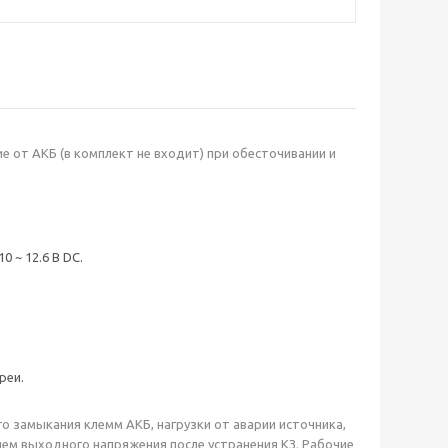
е от АКБ (в комплект не входит) при обесточивании и
0 ~ 12.6 В DC.
реи.
о замыкания клемм АКБ, нагрузки от аварии источника,
ем выходного напряжения после устранения КЗ. Рабочие