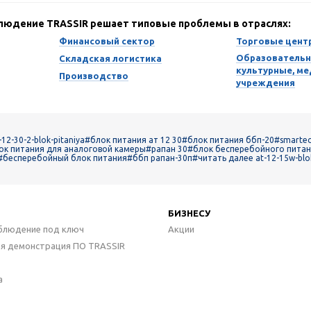
блюдение TRASSIR решает типовые проблемы в отраслях:
Финансовый сектор
Торговые цент
Образовательн
Складская логистика
культурные, м
Производство
учреждения
12-30-2-blok-pitaniya
#блок питания ат 12 30
#блок питания ббп-20
#smartec
ок питания для аналоговой камеры
#рапан 30
#блок бесперебойного питан
#бесперебойный блок питания
#ббп рапан-30п
#читать далее at-12-15w-blok
БИЗНЕСУ
блюдение под ключ
Акции
ая демонстрация ПО TRASSIR
а