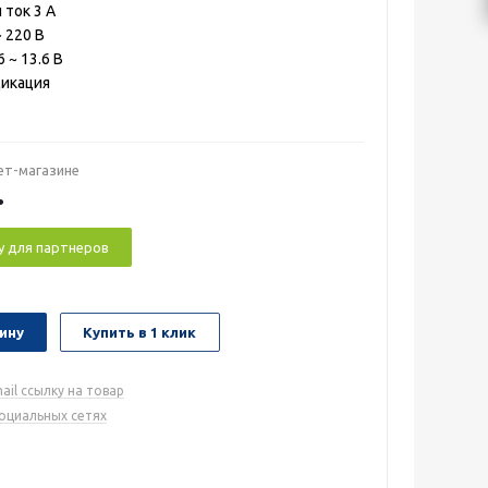
ток 3 А
 220 В
 ~ 13.6 В
дикация
ет-магазине
.
у для партнеров
ину
Купить в 1 клик
ail ссылку на товар
социальных сетях