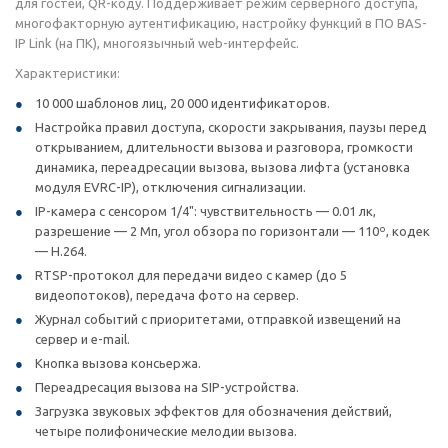
для гостей, QR-коду. Поддерживает режим серверного доступа,
многофакторную аутентификацию, настройку функций в ПО BAS-
IP Link (на ПК), многоязычный web-интерфейс.
Характеристики:
10 000 шаблонов лиц, 20 000 идентификаторов.
Настройка правил доступа, скорости закрывания, паузы перед
открыванием, длительности вызова и разговора, громкости
динамика, переадресации вызова, вызова лифта (установка
модуля EVRC-IP), отключения сигнализации.
IP-камера с сенсором 1/4": чувствительность — 0.01 лк,
разрешение — 2 Мп, угол обзора по горизонтали — 110º, кодек
— H.264.
RTSP-протокол для передачи видео с камер (до 5
видеопотоков), передача фото на сервер.
Журнал событий с приоритетами, отправкой извещений на
сервер и e-mail.
Кнопка вызова консьержа.
Переадресация вызова на SIP-устройства.
Загрузка звуковых эффектов для обозначения действий,
четыре полифонические мелодии вызова.