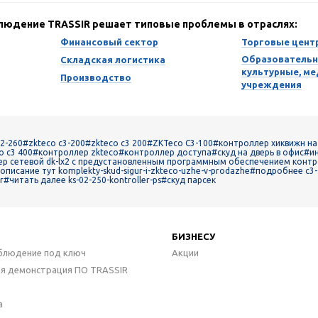
блюдение TRASSIR решает типовые проблемы в отраслях:
Финансовый сектор
Торговые цент
Образовательн
Складская логистика
культурные, м
Производство
учреждения
2-260
#zkteco c3-200
#zkteco c3 200
#ZKTeco C3-100
#контроллер хиквижн на
o c3 400
#контроллер zkteco
#контроллер доступа
#скуд на дверь в офис
#ин
р сетевой dk-lx2 с предустановленным программным обеспечением конт
описание тут komplekty-skud-sigur-i-zkteco-uzhe-v-prodazhe
#подробнее c3-4
r
#читать далее ks-02-250-kontroller-ps
#скуд парсек
БИЗНЕСУ
блюдение под ключ
Акции
ая демонстрация ПО TRASSIR
а