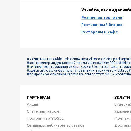
Узнайте, как видеона
Розничная торговля
Гостиничный бизнес
Рестораны и кафе
#3 считывателя
#ble1 els c200
#скуд zkteco с2-260 package
#c
#контроллер индукционной петли zkteco
#zklm200dr
#zktec
#сетевые контроллеры скуд
#здесь e2-kontroller
#контролле
#здесь ustroystva-du
#пульт управления турникетом zkteco
#
#подробное описание terminaly-zkteco
#тут cl05-2-kontrolle
ПАРТНЕРАМ
УСЛУГИ
Акции
Видеона
Стать партнером
Удаленн
Программа MY DSSL
Монтаж
Семинары, вебинары, выставки
Доставк