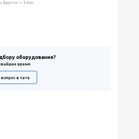
с брутто — 3.4 кг.
одбору оборудования?
лижайшее время
 вопрос в чате