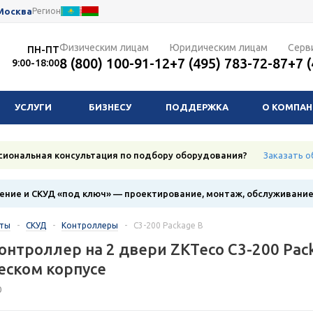
Москва
Регион
Физическим лицам
Юридическим лицам
Серв
ПН-ПТ
8 (800) 100-91-12
+7 (495) 783-72-87
+7 
9:00-18:00
УСЛУГИ
БИЗНЕСУ
ПОДДЕРЖКА
О КОМПА
сиональная консультация по подбору оборудования?
Заказать о
ние и СКУД «под ключ» — проектирование, монтаж, обслуживани
кты
-
СКУД
-
Контроллеры
-
C3-200 Package B
онтроллер на 2 двери ZKTeco C3-200 Pac
еском корпусе
0