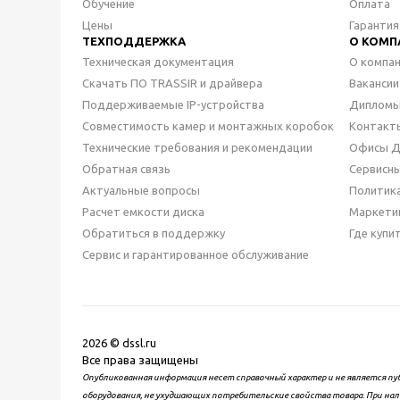
Обучение
Оплата
Цены
Гарантия
ТЕХПОДДЕРЖКА
О КОМП
Техническая документация
О компа
Скачать ПО TRASSIR и драйвера
Вакансии
Поддерживаемые IP-устройства
Дипломы
Совместимость камер и монтажных коробок
Контакт
Технические требования и рекомендации
Офисы 
Обратная связь
Сервисн
Актуальные вопросы
Политик
Расчет емкости диска
Маркети
Обратиться в поддержку
Где купи
Сервис и гарантированное обслуживание
2026 © dssl.ru
Все права защищены
Опубликованная информация несет справочный характер и не является пу
оборудования, не ухудшающих потребительские свойства товара. При нал