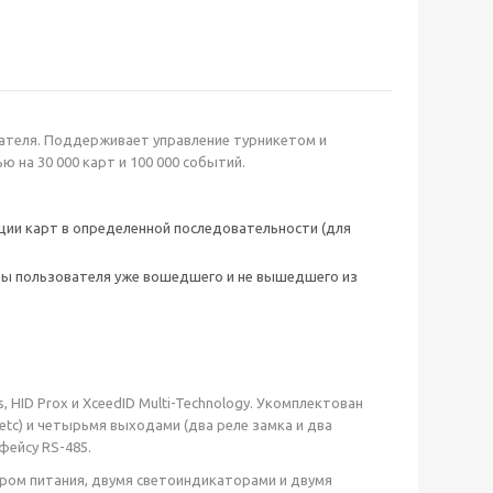
вателя. Поддерживает управление турникетом и
на 30 000 карт и 100 000 событий.
ции карт в определенной последовательности (для
ты пользователя уже вошедшего и не вышедшего из
 HID Prox и XceedID Multi-Technology. Укомплектован
etc) и четырьмя выходами (два реле замка и два
фейсу RS-485.
ером питания, двумя светоиндикаторами и двумя