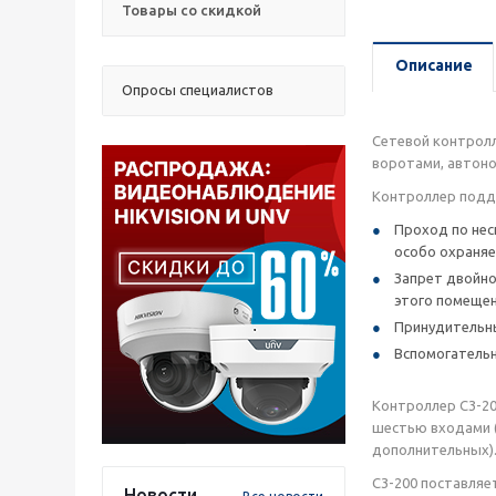
Товары со скидкой
Описание
Опросы специалистов
Сетевой контролл
воротами, автоно
Контроллер подд
Проход по нес
особо охраняе
Запрет двойно
этого помещен
Принудительны
Вспомогатель
Контроллер C3-200
шестью входами (
дополнительных).
C3-200 поставляе
Новости