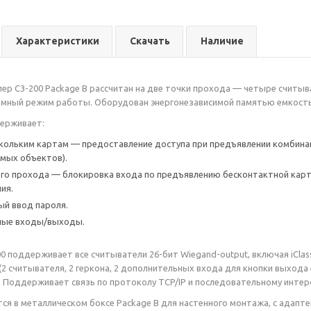
Характеристики
Скачать
Наличие
ер C3-200 Package B рассчитан на две точки прохода — четыре считы
мный режим работы. Оборудован энергонезависимой памятью емкостью 
ерживает:
кольким картам — предоставление доступа при предъявлении комбина
мых объектов).
го прохода — блокировка входа по предъявлению бесконтактной кар
ия.
й ввод пароля.
ные входы/выходы.
 поддерживает все считыватели 26-бит Wiegand-output, включая iClass,
2 считывателя, 2 геркона, 2 дополнительных входа для кнопки выхода 
 Поддерживает связь по протоколу TCP/IP и последовательному интер
тся в металлическом боксе Package B для настенного монтажа, с адапт