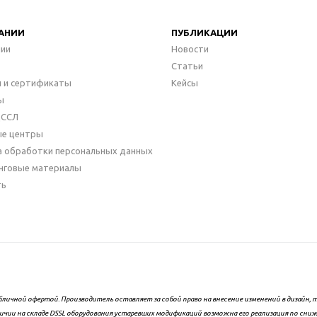
АНИИ
ПУБЛИКАЦИИ
нии
Новости
Статьи
 и сертификаты
Кейсы
ы
ДССЛ
ые центры
а обработки персональных данных
нговые материалы
ть
бличной офертой. Производитель оставляет за собой право на внесение изменений в дизайн
ичии на складе DSSL оборудования устаревших модификаций возможна его реализация по сни