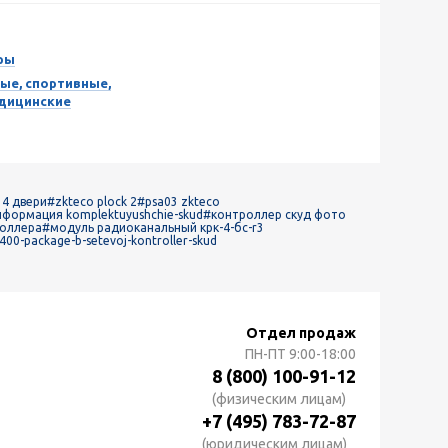
ры
ые, спортивные,
едицинские
 4 двери
#zkteco plock 2
#psa03 zkteco
формация komplektuyushchie-skud
#контроллер скуд фото
роллера
#модуль радиоканальный крк-4-бс-r3
00-package-b-setevoj-kontroller-skud
Отдел продаж
ПН-ПТ
9:00-18:00
8 (800) 100-91-12
(физическим лицам)
+7 (495) 783-72-87
(юридическим лицам)