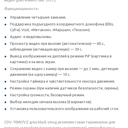
видео длительностью 120 с.).
Функциональность:
Управление четырьмя замками.
Поддержка подъездного координатного домофона (Eltis,
Cyfral, Vizit, «Метаком», «Маршал», «Техком»).
Аудио- и видеовызовы.
Просмотр видео при вызове (автоматически) — 60 с.,
наблюдении (активация вручную) — 30 с.
Вывод изображения на дисплей в режиме PiP (картинка в
картинке) и на весь экран.
Сохранение видео с камер при вызове — до 2 мин., детекции
движения (на одну камеру) — 10 с.
Настройка таймера и чувствительности сенсора движения.
Режим охраны (при наличии датчиков безопасности, сирены).
Настройка громкости, беззвучный режим.
Выбор мелодии сигнала вызова (6 вариантов).
Установка пользовательского изображения на рабочий стол.
CDV-70MF/VZ grey black smog укомплектован терминалом для
внешних устройств (коннекторы в комплекте), микрофоном и