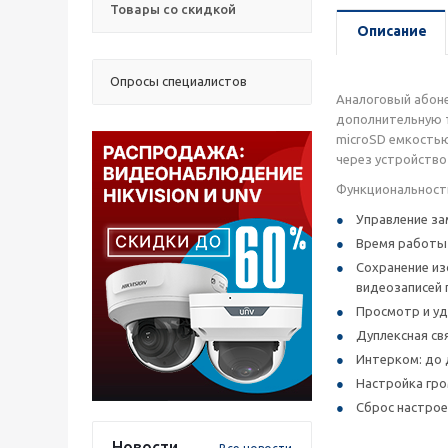
Товары со скидкой
Описание
Опросы специалистов
Аналоговый абоне
дополнительную т
microSD емкостью
через устройство
Функциональност
Управление за
Время работы д
Сохранение изо
видеозаписей п
Просмотр и уд
Дуплексная св
Интерком: до 
Настройка гро
Сброс настрое
Новости