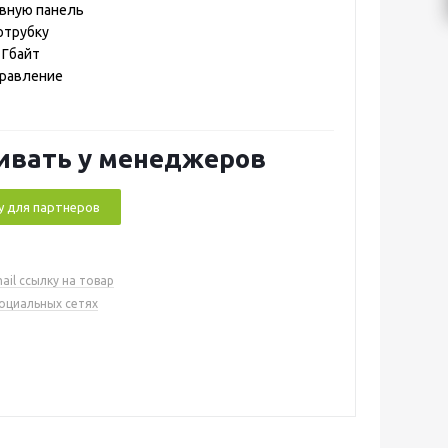
ывную панель
отрубку
 Гбайт
правление
ивать у менеджеров
у для партнеров
ail ссылку на товар
социальных сетях