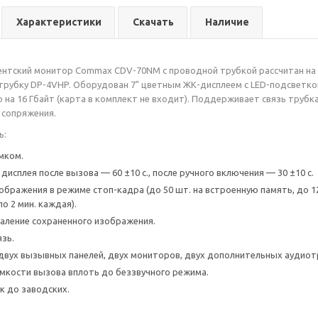
Характеристики
Скачать
Наличие
нтский монитор Commax CDV-70NM с проводной трубкой рассчитан на 
рубку DP-4VHP. Оборудован 7" цветным ЖК-дисплеем с LED-подсветко
 на 16 Гбайт (карта в комплект не входит). Поддерживает связь тру
 сопряжения.
ь:
мком.
исплея после вызова — 60 ±10 с., после ручного включения — 30 ±10 с.
бражения в режиме стоп-кадра (до 50 шт. на встроенную память, до 128
о 2 мин. каждая).
аление сохраненного изображения.
язь.
двух вызывных панелей, двух мониторов, двух дополнительных аудиот
мкости вызова вплоть до беззвучного режима.
к до заводских.