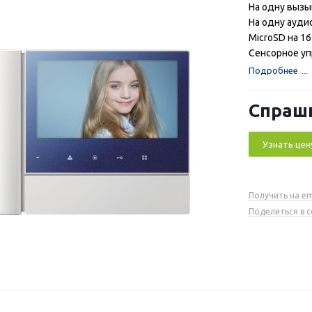
На одну выз
На одну ауди
MicroSD на 16
Сенсорное у
Подробнее
Спраш
Узнать цен
Получить на em
Поделиться в 