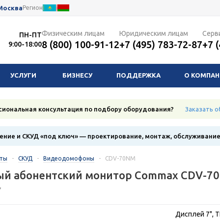
Москва
Регион
Физическим лицам
Юридическим лицам
Серв
ПН-ПТ
8 (800) 100-91-12
+7 (495) 783-72-87
+7 
9:00-18:00
УСЛУГИ
БИЗНЕСУ
ПОДДЕРЖКА
О КОМПА
сиональная консультация по подбору оборудования?
Заказать о
ние и СКУД «под ключ» — проектирование, монтаж, обслуживани
кты
-
СКУД
-
Видеодомофоны
-
CDV-70NM
ый абонентский монитор Commax CDV-7
7
Дисплей 7", 