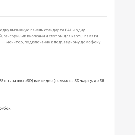
одну вызывную панель стандарта PAL и одну
й, сенсорными кнопками и слотом для карты памяти
бка — монитор, подключение к подъездному домофону
 шт. на microSD) или видео (только на SD-карту, до 58
рубок.