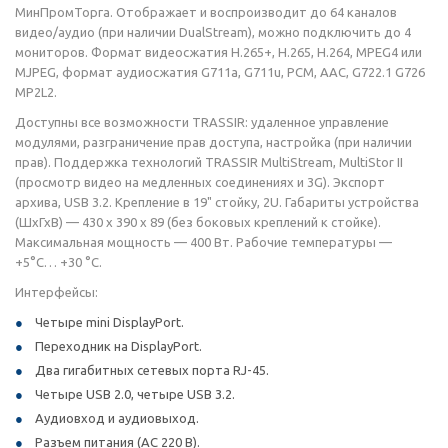
МинПромТорга. Отображает и воспроизводит до 64 каналов
видео/аудио (при наличии DualStream), можно подключить до 4
мониторов. Формат видеосжатия Н.265+, Н.265, Н.264, MPEG4 или
MJPEG, формат аудиосжатия G711a, G711u, PCM, AAC, G722.1 G726
MP2L2.
Доступны все возможности TRASSIR: удаленное управление
модулями, разграничение прав доступа, настройка (при наличии
прав). Поддержка технологий TRASSIR MultiStream, MultiStor II
(просмотр видео на медленных соединениях и 3G). Экспорт
архива, USB 3.2. Крепление в 19" стойку, 2U. Габариты устройства
(ШхГхВ) — 430 x 390 x 89 (без боковых креплений к стойке).
Максимальная мощность — 400 Вт. Рабочие температуры —
+5°C… +30 °C.
Интерфейсы:
Четыре mini DisplayPort.
Переходник на DisplayPort.
Два гигабитных сетевых порта RJ-45.
Четыре USB 2.0, четыре USB 3.2.
Аудиовход и аудиовыход.
Разъем питания (AC 220 В).