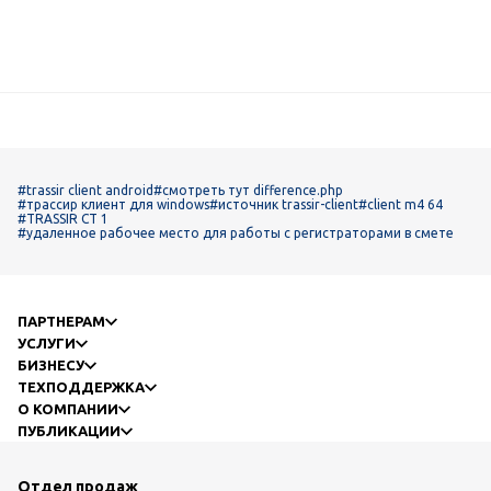
#trassir client android
#смотреть тут difference.php
#трассир клиент для windows
#источник trassir-client
#client m4 64
#TRASSIR CT 1
#удаленное рабочее место для работы с регистраторами в смете
ПАРТНЕРАМ
УСЛУГИ
БИЗНЕСУ
ТЕХПОДДЕРЖКА
О КОМПАНИИ
ПУБЛИКАЦИИ
Отдел продаж