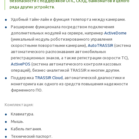
безопасности с поддержкой ОПС, СКУД, банкоматов и целого
ряда других устройств.
Удобный тайм-лайн и функция телепорта между камерами.
Расширение функционала посредством подключения
дополнительных модулей на сервере, например
ActiveDome
(уникальный модуль роботизированного управления
скоростными поворотными камерами),
AutoTRASSIR
(система
автоматического распознавания автомобильных
регистрационных знаков, а также регистрации скорости ТС),
ActivePOS
(система автоматического контроля кассовых
операций), бизнес-аналитикой TRASSIR и многим другим.
Поддержка
TRASSIR Cloud
, автоматической диагностики и
мониторинга как одного из средств повышения надежности
фирменного ПО.
Комплектация:
Клавиатура.
Мышь.
Кабель питания.
Технический паспорт.