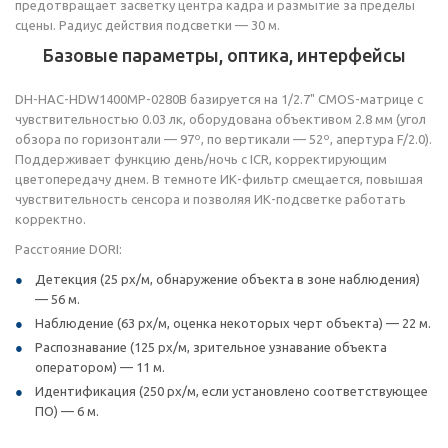
предотвращает засветку центра кадра и размытие за пределы
сцены. Радиус действия подсветки — 30 м.
Базовые параметры, оптика, интерфейсы
DH-HAC-HDW1400MP-0280B базируется на 1/2.7" CMOS-матрице с
чувствительностью 0.03 лк, оборудована объективом 2.8 мм (угол
обзора по горизонтали — 97º, по вертикали — 52º, апертура F/2.0).
Поддерживает функцию день/ночь с ICR, корректирующим
цветопередачу днем. В темноте ИК-фильтр смещается, повышая
чувствительность сенсора и позволяя ИК-подсветке работать
корректно.
Расстояние DORI:
Детекция (25 px/м, обнаружение объекта в зоне наблюдения)
— 56 м.
Наблюдение (63 px/м, оценка некоторых черт объекта) — 22 м.
Распознавание (125 px/м, зрительное узнавание объекта
оператором) — 11 м.
Идентификация (250 px/м, если установлено соответствующее
ПО) — 6 м.