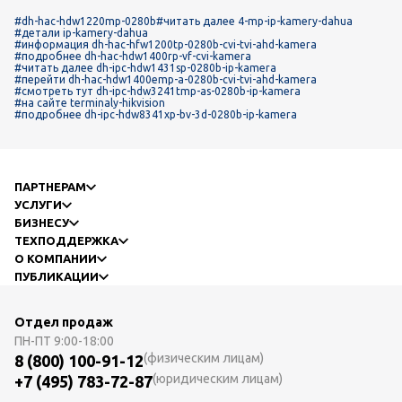
#dh-hac-hdw1220mp-0280b
#читать далее 4-mp-ip-kamery-dahua
#детали ip-kamery-dahua
#информация dh-hac-hfw1200tp-0280b-cvi-tvi-ahd-kamera
#подробнее dh-hac-hdw1400rp-vf-cvi-kamera
#читать далее dh-ipc-hdw1431sp-0280b-ip-kamera
#перейти dh-hac-hdw1400emp-a-0280b-cvi-tvi-ahd-kamera
#смотреть тут dh-ipc-hdw3241tmp-as-0280b-ip-kamera
#на сайте terminaly-hikvision
#подробнее dh-ipc-hdw8341xp-bv-3d-0280b-ip-kamera
ПАРТНЕРАМ
УСЛУГИ
БИЗНЕСУ
ТЕХПОДДЕРЖКА
О КОМПАНИИ
ПУБЛИКАЦИИ
Отдел продаж
ПН-ПТ
9:00-18:00
(физическим лицам)
8 (800) 100-91-12
(юридическим лицам)
+7 (495) 783-72-87