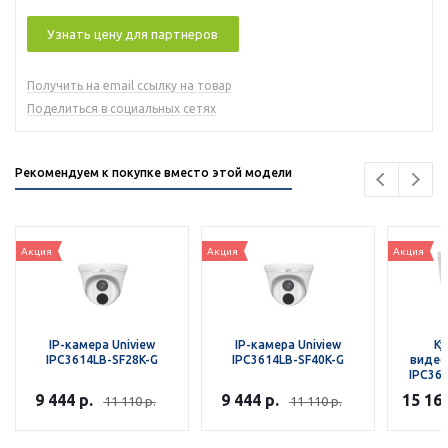
Узнать цену для партнеров
Получить на email ссылку на товар
Поделиться в социальных сетях
Рекомендуем к покупке вместо этой модели
Акция
Акция
Акция
IP-камера Uniview
IP-камера Uniview
Ку
IPC3614LB-SF28K-G
IPC3614LB-SF40K-G
видео
IPC36
9 444
р.
9 444
р.
15 16
11 110
р.
11 110
р.