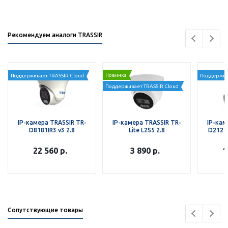
Рекомендуем аналоги TRASSIR
Новинка
Поддерживает TRASSIR Cloud
Поддержив
Поддерживает TRASSIR Cloud
IP-камера TRASSIR TR-
IP-камера TRASSIR TR-
IP-кам
D8181IR3 v3 2.8
Lite L2S5 2.8
D2121I
22 560
р.
3 890
р.
1
Сопутствующие товары