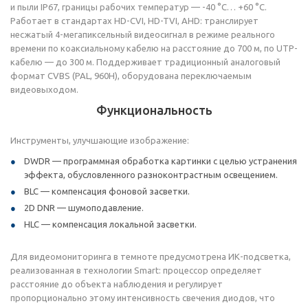
и пыли IP67, границы рабочих температур — -40 °C… +60 °C.
Работает в стандартах HD-CVI, HD-TVI, AHD: транслирует
несжатый 4-мегапиксельный видеосигнал в режиме реального
времени по коаксиальному кабелю на расстояние до 700 м, по UTP-
кабелю — до 300 м. Поддерживает традиционный аналоговый
формат CVBS (PAL, 960H), оборудована переключаемым
видеовыходом.
Функциональность
Инструменты, улучшающие изображение:
DWDR — программная обработка картинки с целью устранения
эффекта, обусловленного разноконтрастным освещением.
BLC — компенсация фоновой засветки.
2D DNR — шумоподавление.
HLC — компенсация локальной засветки.
Для видеомониторинга в темноте предусмотрена ИК-подсветка,
реализованная в технологии Smart: процессор определяет
расстояние до объекта наблюдения и регулирует
пропорционально этому интенсивность свечения диодов, что