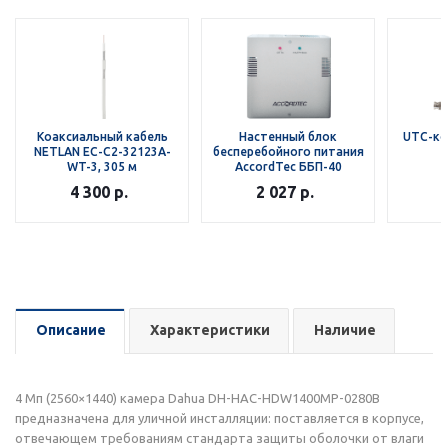
Коаксиальный кабель
Настенный блок
UTC-ко
NETLAN EC-C2-32123A-
бесперебойного питания
D
WT-3, 305 м
AccordTec ББП-40
4 300
р.
2 027
р.
Описание
Характеристики
Наличие
4 Мп (2560×1440) камера Dahua DH-HAC-HDW1400MP-0280B
предназначена для уличной инсталляции: поставляется в корпусе,
отвечающем требованиям стандарта защиты оболочки от влаги