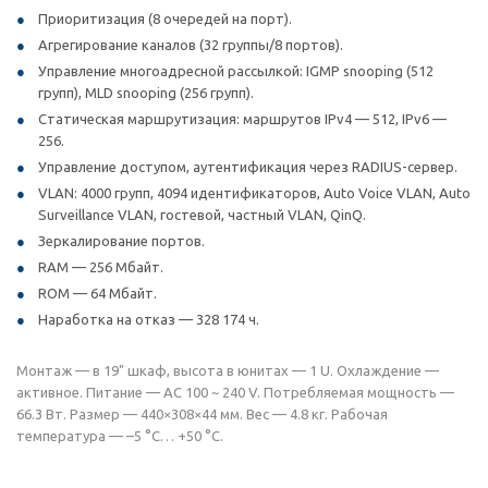
Приоритизация (8 очередей на порт).
Агрегирование каналов (32 группы/8 портов).
Управление многоадресной рассылкой: IGMP snooping (512
групп), MLD snooping (256 групп).
Статическая маршрутизация: маршрутов IPv4 — 512, IPv6 —
256.
Управление доступом, аутентификация через RADIUS-сервер.
VLAN: 4000 групп, 4094 идентификаторов, Auto Voice VLAN, Auto
Surveillance VLAN, гостевой, частный VLAN, QinQ.
Зеркалирование портов.
RAM — 256 Мбайт.
ROM — 64 Мбайт.
Наработка на отказ — 328 174 ч.
Монтаж — в 19" шкаф, высота в юнитах — 1 U. Охлаждение —
активное. Питание — AC 100 ~ 240 V. Потребляемая мощность —
66.3 Вт. Размер — 440×308×44 мм. Вес — 4.8 кг. Рабочая
температура — –5 °C… +50 °C.