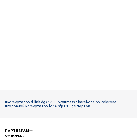
#коммутатор d-link dgs-1250-52x
#trassir barebone bb-celerone
#головной коммутатор l2 16 sfp+ 10 ge портов
ПАРТНЕРАМ
УСЛУГИ