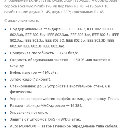
Управляемый коммутатор D-Link DGS-1520-52/A1A оборудован
сорока восемью гигабитными портами RJ-45, четырьмя 10-
гигабитными: двумя RJ-45, двумя SFP; консольным RJ-45.
Функциональность:
Поддерживаемые стандарты — IEEE 802.3, IEEE 802.3u, IEEE
802.3ab, IEEE 802.3bz, IEEE 802.3an, IEEE 802.3ae, IEEE 802.3z, IEEE
802.3az, IEEE 802.3x, IEEE 802.3Q, IEEE 802.3p, IEEE 802.3D, IEEE
802.3w, IEEE 802.3s, IEEE 802.3ad.
Пропускная способность — 176 Гбит/с.
Скорость обслуживания пакетов — 130.95 млн пакетов в
секунду.
Буфер пакетов — 4 Мбайт.
Jumbo-кадр (12 кбайт).
Стекирование: до 32 устройств в виртуальном стеке, 6 в
физическом.
Управление через web-интерфейс, командную строку, Telnet.
Размер таблицы MAC-адресов — 16 384.
Управление потоком.
Защита от штормов, DoS- и BPDU-атак, .
Auto MDI/MDIX — автоматическое определение типа кабеля.