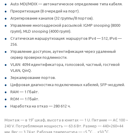
Auto MDI/MDIX — автоматическое определение типа кабеля.
Приоритизация (8 очередей на порт).
Агрегирование каналов (32 группы/8 портов).
Управление многоадресной рассылкой: IGMP snooping (8000
групп), MLD snooping (4000 групп).
Статическая маршрутизация: маршрутов IPv4 — 512, IPv6 —
256.
Управление доступом, аутентификация через удаленный
сервер проверки подлинности.
VLAN: 4094 идентификатора, голосовой, частный, гостевой
VLAN, QinQ.
Зеркалирование портов.
Цифровая диагностика подключенных кабелей, SFP-модулей.
RAM — 1 Гбайт.
ROM — 1 Гбайт.
Наработка на отказ — 280 612 ч.
Монтаж — в 19" шкаф, высота в юнитах — 1 U. Питание — AC 100 ~
240 V. Потребляемая мощность — 63.6 Вт. Размер — 440×260×44
мм. Вес — 3.74 кг. Рабочая температура — –5 °C… +50 °C.