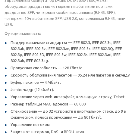
Управляемый коммутатор D-Link DGS-3630-28SC/A2ASI
оборудован двадцатью четырьмя гигабитными портами:
двадцатью SFP, четырьмя комбинированными (RJ-45, SFP);
четырьмя 10-гигабитными SFP, USB 2.0, консольными RJ-45, mini-
USB.
Функциональность:
Поддерживаемые стандарты — IEEE 802.3, IEEE 802.3u, IEEE
802.3ab, IEEE 802.3z, IEEE 802.3ae, IEEE 802.3x, IEEE 802.3Q, IEEE
802.3p, IEEE 802.3D, IEEE 802.3w, IEEE 802.3s, IEEE 802.3ad, IEEE
802.3ah, IEEE 802.3ag.
Пропускная способность — 128 Гбит/с.
Скорость обслуживания пакетов — 95.24 млн пакетов в секунду.
Буфер пакетов — 4 Мбайт.
Jumbo-кадр (12 кбайт).
Управление через web-интерфейс, командную строку, Telnet.
Размер таблицы MAC-адресов — 68 000.
Стекирование — до 32 устройств в виртуальном стеке, до 9 в
физическом, полоса пропускания — до 80 Гбит/с.
Управление потоком.
Защита от штормов, DoS- и BPDU-атак.