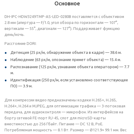
Основное
DH-IPC-HDW3249TMP-AS-LED-0280B поставляется с объективом
2.8 мм (апертура — F/1.0, угол обзора по горизонтали — 107°,
вертикали — 55°, диагонали — 127°). Поддерживает функцию
день/ночь.
Расстояние DORI:
Детекция (25 px/м, обнаружение объекта в кадре) — 38.6 м.
Наблюдение (63 px/м, опознание примет объекта) — 15.4 м.
Распознавание (125 px/м, узнавание объекта оператором) — 7.7
м.
Идентификация (250 px/м, если установлено соответствующее
ПО) — 3.9 м.
Для компрессии видео предназначены кодеки H.265+, H.265,
H.264+, H.264 и MJPEG, для оптимизации трафика — 3-потоковая
передача, для аудиоконтроля — микрофон. Из интерфейсов на
борту сетевой FE-порт RJ-45, слот для microSD-карты
вместимостью до 256 Гбайт. Питание — DC 12 В, PoE.
Потребляемая мощность — 8.1 Вт. Размер — Ø121.9× 99.1 мм. Вес