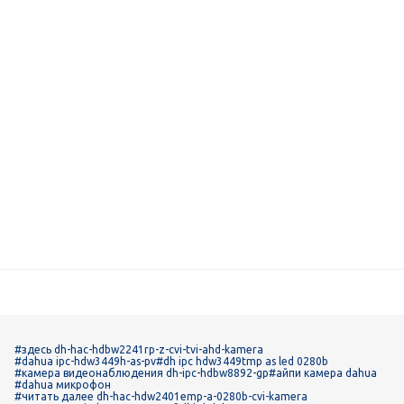
#здесь dh-hac-hdbw2241rp-z-cvi-tvi-ahd-kamera
#dahua ipc-hdw3449h-as-pv
#dh ipc hdw3449tmp as led 0280b
#камера видеонаблюдения dh-ipc-hdbw8892-gp
#айпи камера dahua
#dahua микрофон
#читать далее dh-hac-hdw2401emp-a-0280b-cvi-kamera