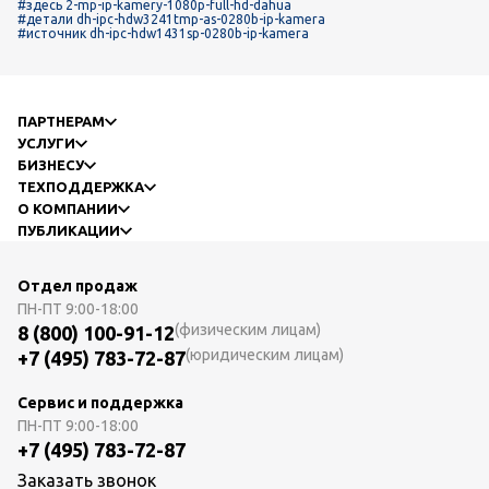
#здесь 2-mp-ip-kamery-1080p-full-hd-dahua
#детали dh-ipc-hdw3241tmp-as-0280b-ip-kamera
#источник dh-ipc-hdw1431sp-0280b-ip-kamera
ПАРТНЕРАМ
УСЛУГИ
БИЗНЕСУ
ТЕХПОДДЕРЖКА
О КОМПАНИИ
ПУБЛИКАЦИИ
Отдел продаж
ПН-ПТ
9:00-18:00
(физическим лицам)
8 (800) 100-91-12
(юридическим лицам)
+7 (495) 783-72-87
Сервис и поддержка
ПН-ПТ
9:00-18:00
+7 (495) 783-72-87
Заказать звонок