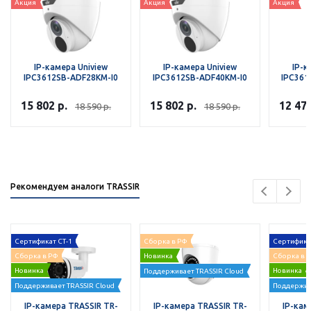
Акция
Акция
Акция
IP-камера Uniview
IP-камера Uniview
IP-к
IPC3612SB-ADF28KM-I0
IPC3612SB-ADF40KM-I0
IPC361
15 802
р.
15 802
р.
12 47
18 590
р.
18 590
р.
Рекомендуем аналоги TRASSIR
Сертификат СТ-1
Сборка в РФ
Сертифика
Сборка в РФ
Новинка
Сборка в 
Новинка
Новинка
Поддерживает TRASSIR Cloud
Поддерживает TRASSIR Cloud
Поддержив
IP-камера TRASSIR TR-
IP-камера TRASSIR TR-
IP-кам