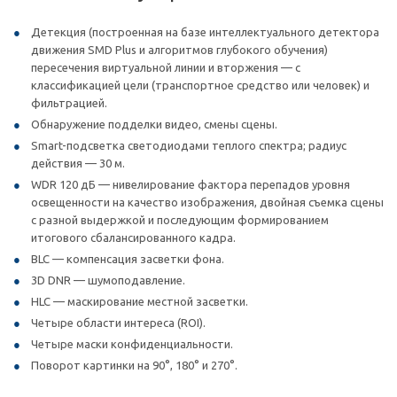
Детекция (построенная на базе интеллектуального детектора
движения SMD Plus и алгоритмов глубокого обучения)
пересечения виртуальной линии и вторжения — с
классификацией цели (транспортное средство или человек) и
фильтрацией.
Обнаружение подделки видео, смены сцены.
Smart-подсветка светодиодами теплого спектра; радиус
действия — 30 м.
WDR 120 дБ — нивелирование фактора перепадов уровня
освещенности на качество изображения, двойная съемка сцены
с разной выдержкой и последующим формированием
итогового сбалансированного кадра.
BLC — компенсация засветки фона.
3D DNR — шумоподавление.
HLC — маскирование местной засветки.
Четыре области интереса (ROI).
Четыре маски конфиденциальности.
Поворот картинки на 90°, 180° и 270°.