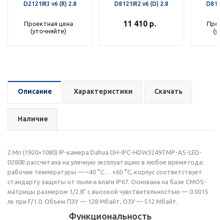
D2121IR3 v6 (R) 2.8
D8121IR2 v6 (D) 2.8
D812
11 410
р.
Проектная цена
Про
(уточняйте)
(у
Описание
Характеристики
Скачать
Наличие
2 Мп (1920×1080) IP-камера Dahua DH-IPC-HDW3249TMP-AS-LED-
0280B рассчитана на уличную эксплуатацию в любое время года:
рабочие температуры — –40 °C… +60 °C, корпус соответствует
стандарту защиты от пыли и влаги IP67. Основана на базе CMOS-
матрицы размером 1/2.8" с высокой чувствительностью — 0.0015
лк при F/1.0. Объем ПЗУ — 128 Мбайт, ОЗУ — 512 Мбайт.
Функциональность