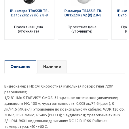
IP-камера TRASSIR TR-
IP-камера TRASSIR TR-
IP-кам
D3152ZIR2 v2 (R) 2.8-8
D8152ZIR2 v2 (R) 2.8-8
D2152Z
Проектная цена
Проектная цена
Про
(уточняйте)
(уточняйте)
(у
Описание
Наличие
Видеокамера HDCVI Скоростная купольная поворотная 720P
разрешения;
1/2.8" 1Mп STARVIS™ CMOS; 31-кратное оптическое увеличение;
дальность ИК: 100 м; чувствительность: 0.005 лк/F1.6 (цвет), 0
лк/F1.6 (ИК вкл); Управление по коаксиальному кабелю; WDR 120 db,
3DNR, OSD-меню; RS485 (PELCO); 1 аудиовход; тревожные вх.вых
2/1; PAL 960H видеовыход; питание: DC 12 В; IP66; Рабочая
температура: -40 -+60 С.