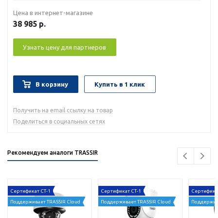
Цена в интернет-магазине
38 985
р.
Узнать цену для партнеров
В корзину
Купить в 1 клик
Получить на email ссылку на товар
Поделиться в социальных сетях
Рекомендуем аналоги TRASSIR
Сертификат СТ-1
Сертификат СТ-1
Сертифика
Поддерживает TRASSIR Cloud
Поддерживает TRASSIR Cloud
Поддержив