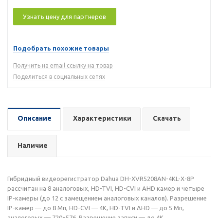
Узнать цену для партнеров
Подобрать похожие товары
Получить на email ссылку на товар
Поделиться в социальных сетях
Описание
Характеристики
Скачать
Наличие
Гибридный видеорегистратор Dahua DH-XVR5208AN-4KL-X-8P
рассчитан на 8 аналоговых, HD-TVI, HD-CVI и AHD камер и четыре
IP-камеры (до 12 с замещением аналоговых каналов). Разрешение
IP-камер — до 8 Мп, HD-CVI — 4K, HD-TVI и AHD — до 5 Мп,
аналоговых — 720×576. Разрешение записи — до 4K,