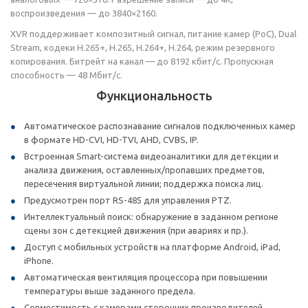
воспроизведения — до 3840×2160.
XVR поддерживает композитный сигнал, питание камер (PoC), Dual
Stream, кодеки H.265+, H.265, H.264+, H.264, режим резервного
копирования. Битрейт на канал — до 8192 кбит/с. Пропускная
способность — 48 Мбит/с.
Функциональность
Автоматическое распознавание сигналов подключенных камер
в формате HD-CVI, HD-TVI, AHD, CVBS, IP.
Встроенная Smart-система видеоаналитики для детекции и
анализа движения, оставленных/пропавших предметов,
пересечения виртуальной линии; поддержка поиска лиц.
Предусмотрен порт RS-485 для управления PTZ.
Интеллектуальный поиск: обнаружение в заданном регионе
сцены зон с детекцией движения (при авариях и пр.).
Доступ с мобильных устройств на платформе Android, iPad,
iPhone.
Автоматическая вентиляция процессора при повышении
температуры выше заданного предела.
Совместимость с камерами сторонних производителей.