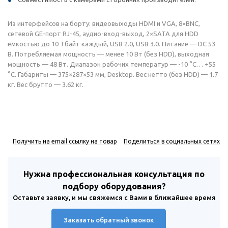
Из интерфейсов на борту: видеовыходы HDMI и VGA, 8×BNC,
сетевой GE-порт RJ-45, аудио-вход-выход, 2×SATA для HDD
емкостью до 10 Тбайт каждый, USB 2.0, USB 3.0. Питание — DC 53
В. Потребляемая мощность — менее 10 Вт (без HDD), выходная
мощность — 48 Вт. Диапазон рабочих температур — -10 °C… +55
°C. Габариты — 375×287×53 мм, Desktop. Вес нетто (без HDD) — 1.7
кг. Вес брутто — 3.62 кг.
Получить на email ссылку на товар
Поделиться в социальных сетях
Нужна профессиональная консультация по
подбору оборудования?
Оставьте заявку, и мы свяжемся с Вами в ближайшее время
Заказать обратный звонок