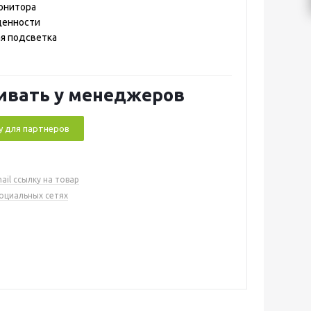
онитора
щенности
я подсветка
ивать у менеджеров
у для партнеров
ail ссылку на товар
социальных сетях