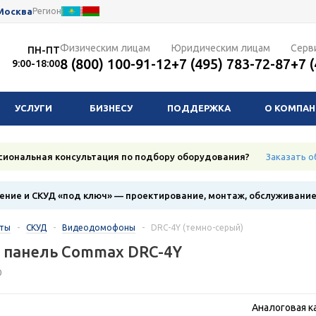
Москва
Регион
Физическим лицам
Юридическим лицам
Серв
ПН-ПТ
8 (800) 100-91-12
+7 (495) 783-72-87
+7 
9:00-18:00
УСЛУГИ
БИЗНЕСУ
ПОДДЕРЖКА
О КОМПА
сиональная консультация по подбору оборудования?
Заказать о
ние и СКУД «под ключ» — проектирование, монтаж, обслуживани
кты
-
СКУД
-
Видеодомофоны
-
DRC-4Y (темно-серый)
 панель Commax DRC-4Y
0
Аналоговая к