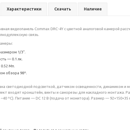
Характеристики
Скачать
Наличие
вная видеопанель Commax DRC-4Y с цветной аналоговой камерой рассч
лнодуплексную связь.
камеры:
азмером 1/3".
ть — 0.1 лк.
0.52 Мп.
лом обзора 98º.
ана светодиодной подсветкой, датчиком освещенности, динамиком и 
лект входят кронштейн, винты и саморезы для накладного монтажа. Р
–40 ºС). Питание — DC 12 В (подача от монитора). Размер — 92×150×35 м