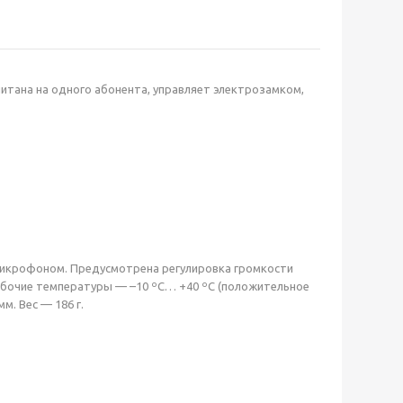
итана на одного абонента, управляет электрозамком,
микрофоном. Предусмотрена регулировка громкости
абочие температуры — –10 ºС… +40 ºС (положительное
м. Вес — 186 г.