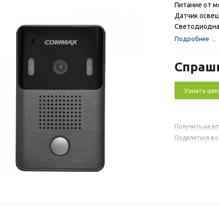
Питание от м
Датчик осве
Светодиодна
Подробнее
Спраш
Узнать цен
Получить на em
Поделиться в 