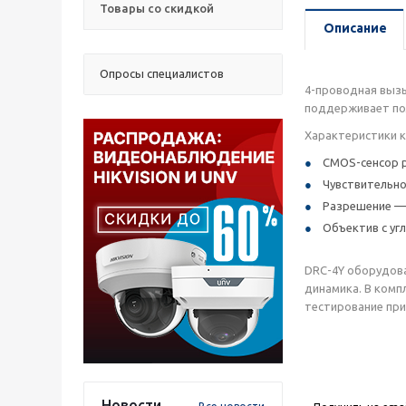
Товары со скидкой
Описание
Опросы специалистов
4-проводная вызы
поддерживает по
Характеристики 
CMOS-сенсор р
Чувствительнос
Разрешение — 
Объектив с уг
DRC-4Y оборудов
динамика. В комп
тестирование при 
Новости