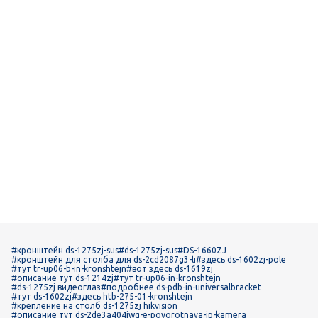
#кронштейн ds-1275zj-sus
#ds-1275zj-sus
#DS-1660ZJ
#кронштейн для столба для ds-2cd2087g3-li
#здесь ds-1602zj-pole
#тут tr-up06-b-in-kronshtejn
#вот здесь ds-1619zj
#описание тут ds-1214zj
#тут tr-up06-in-kronshtejn
#ds-1275zj видеоглаз
#подробнее ds-pdb-in-universalbracket
#тут ds-1602zj
#здесь htb-275-01-kronshtejn
#крепление на столб ds-1275zj hikvision
#описание тут ds-2de3a404iwg-e-povorotnaya-ip-kamera