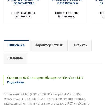
D3363WDZDL4
D2363WDZDL6
D23
Проектная цена
Проектная цена
Про
(уточняйте)
(уточняйте)
(у
Описание
Характеристики
Скачать
Наличие
Скидки до 60% на видеонаблюдение Hikvision и UNV
Подробнее...
Всепогодная 4 Мп (2688×1520) IP-камера HikVision DS-
2CD2747G2HT-LIZS (Black) 2.8–12 поставляется в корпусе,
защищенном от пыли и влаги по стандарту IP67, стабильно