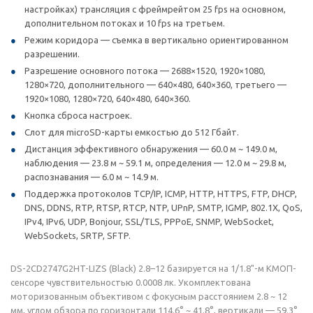
настройках) трансляция с фреймрейтом 25 fps на основном,
дополнительном потоках и 10 fps на третьем.
Режим коридора — съемка в вертикально ориентированном
разрешении.
Разрешение основного потока — 2688×1520, 1920×1080,
1280×720, дополнительного — 640×480, 640×360, третьего —
1920×1080, 1280×720, 640×480, 640×360.
Кнопка сброса настроек.
Слот для microSD-карты емкостью до 512 Гбайт.
Дистанция эффективного обнаружения — 60.0 м ~ 149.0 м,
наблюдения — 23.8 м ~ 59.1 м, определения — 12.0 м ~ 29.8 м,
распознавания — 6.0 м ~ 14.9 м.
Поддержка протоколов TCP/IP, ICMP, HTTP, HTTPS, FTP, DHCP,
DNS, DDNS, RTP, RTSP, RTCP, NTP, UPnP, SMTP, IGMP, 802.1X, QoS,
IPv4, IPv6, UDP, Bonjour, SSL/TLS, PPPoE, SNMP, WebSocket,
WebSockets, SRTP, SFTP.
DS-2CD2747G2HT-LIZS (Black) 2.8–12 базируется на 1/1.8"-м КМОП-
сенсоре чувствительностью 0.0008 лк. Укомплектована
моторизованным объективом с фокусным расстоянием 2.8 ~ 12
мм, углом обзора по горизонтали 114.6° ~ 41.8°, вертикали — 59.3°