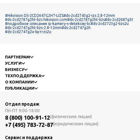
#Hikvision DS-2CD2647G2HT-LIZS
#ds-2cd2743g2-izs 2.8-12mm
#ds-2cd2787g2ht-lizs hikvision.com
#ds-2cd2787g2ht-lizs
#ds-2cd2687g3t
#подробное описание ip-kamery-s-detekciej-lic
#ds-2cd2723g2-lizs2u
#ds-2cd2747g2ht-lizs-2.8-12mm
#ds-2cd2747g2h
#ds-2сd2747g2н-liртrzs2u
ПАРТНЕРАМ
УСЛУГИ
БИЗНЕСУ
ТЕХПОДДЕРЖКА
О КОМПАНИИ
ПУБЛИКАЦИИ
Отдел продаж
ПН-ПТ
9:00-18:00
(физическим лицам)
8 (800) 100-91-12
(юридическим лицам)
+7 (495) 783-72-87
Сервис и поддержка