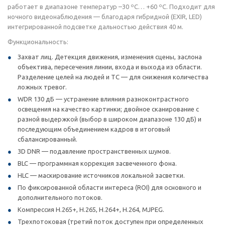
работает в диапазоне температур –30 ºC… +60 ºC. Подходит для
ночного видеонаблюдения — благодаря гибридной (EXIR, LED)
интегрированной подсветке дальностью действия 40 м.
Функциональность:
Захват лиц. Детекция движения, изменения сцены, заслона
объектива, пересечения линии, входа и выхода из области.
Разделение целей на людей и ТС — для снижения количества
ложных тревог.
WDR 130 дБ — устранение влияния разноконтрастного
освещения на качество картинки; двойное сканирование с
разной выдержкой (выбор в широком диапазоне 130 дБ) и
последующим объединением кадров в итоговый
сбалансированный.
3D DNR — подавление пространственных шумов.
BLC — программная коррекция засвеченного фона.
HLC — маскирование источников локальной засветки.
По фиксированной области интереса (ROI) для основного и
дополнительного потоков.
Компрессия H.265+, H.265, H.264+, H.264, MJPEG.
Трехпотоковая (третий поток доступен при определенных