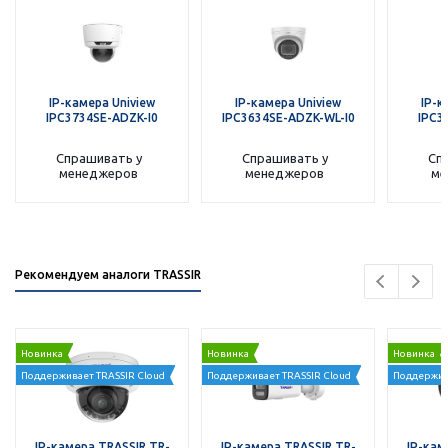
IP-камера Uniview
IP-камера Uniview
IP-к
IPC3734SE-ADZK-I0
IPC3634SE-ADZK-WL-I0
IPC3
Спрашивать у
Спрашивать у
Сп
менеджеров
менеджеров
ме
Рекомендуем аналоги TRASSIR
Новинка
Новинка
Новинка
Поддерживает TRASSIR Cloud
Поддерживает TRASSIR Cloud
Поддержив
IP-камера TRASSIR TR-
IP-камера TRASSIR TR-
IP-кам