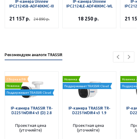
IP-камера Uniview
IP-камера Uniview
IP-к
IPC2124SB-ADF40KMC-I0
IPC2124LE-ADF40KMC-WL
IPC212
21 157
р.
18 250
р.
21 15
24 890
р.
Рекомендуем аналоги TRASSIR
Сборка в РФ
Новинка
Новинка
Новинка
Поддерживает TRASSIR Cloud
Поддержив
Поддерживает TRASSIR Cloud
IP-камера TRASSIR TR-
IP-камера TRASSIR TR-
IP-кам
D2251WDIR4 v3 (D) 2.8
D2251WDIR4 v3 1.9
D225
Проектная цена
Проектная цена
Про
(уточняйте)
(уточняйте)
(у