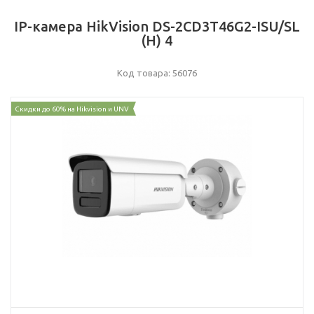
IP-камера HikVision DS-2CD3T46G2-ISU/SL
(H) 4
Код товара: 56076
Скидки до 60% на Hikvision и UNV