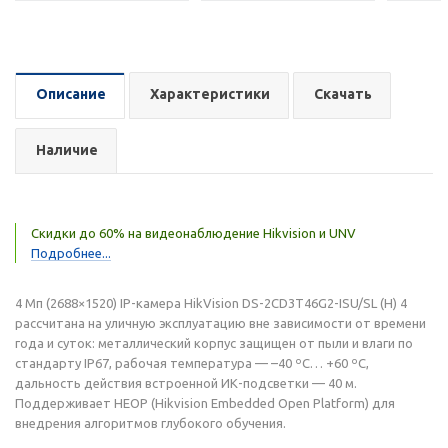
Описание
Характеристики
Скачать
Наличие
Скидки до 60% на видеонаблюдение Hikvision и UNV
Подробнее...
4 Мп (2688×1520) IP-камера HikVision DS-2CD3T46G2-ISU/SL (H) 4
рассчитана на уличную эксплуатацию вне зависимости от времени
года и суток: металлический корпус защищен от пыли и влаги по
стандарту IP67, рабочая температура — –40 ºC… +60 ºC,
дальность действия встроенной ИК-подсветки — 40 м.
Поддерживает HEOP (Hikvision Embedded Open Platform) для
внедрения алгоритмов глубокого обучения.