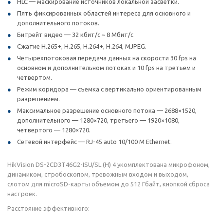
HLC — маскирование источников локальной засветки.
Пять фиксированных областей интереса для основного и
дополнительного потоков.
Битрейт видео — 32 кбит/с ~ 8 Мбит/с
Сжатие H.265+, H.265, H.264+, H.264, MJPEG.
Четырехпотоковая передача данных на скорости 30 fps на
основном и дополнительном потоках и 10 fps на третьем и
четвертом.
Режим коридора — съемка с вертикально ориентированным
разрешением.
Максимальное разрешение основного потока — 2688×1520,
дополнительного — 1280×720, третьего — 1920×1080,
четвертого — 1280×720.
Сетевой интерфейс — RJ-45 auto 10/100 М Ethernet.
HikVision DS-2CD3T46G2-ISU/SL (H) 4 укомплектована микрофоном,
динамиком, стробоскопом, тревожным входом и выходом,
слотом для microSD-карты объемом до 512 Гбайт, кнопкой сброса
настроек.
Расстояние эффективного: