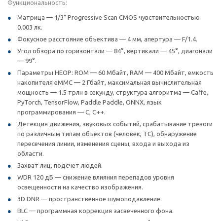
Функциональность:
Матрица — 1/3" Progressive Scan CMOS чувствительностью
0.003 лк.
Фокусное расстояние объектива — 4 мм, апертура — F/1.4.
Угол обзора по горизонтали — 84°, вертикали — 45°, диагонали
— 99°.
Параметры HEOP: ROM — 60 Мбайт, RAM — 400 Мбайт, емкость
накопителя eMMC — 2 Гбайт, максимальная вычислительная
мощность — 1.5 трлн в секунду, структура алгоритма — Caffe,
PyTorch, TensorFlow, Paddle Paddle, ONNX, язык
программирования — C, C++.
Детекция движения, звуковых событий, срабатывание тревоги
по различным типам объектов (человек, ТС), обнаружение
пересечения линии, изменения сцены, входа и выхода из
области.
Захват лиц, подсчет людей.
WDR 120 дБ — снижение влияния перепадов уровня
освещенности на качество изображения.
3D DNR — пространственное шумоподавление.
BLC — программная коррекция засвеченного фона.