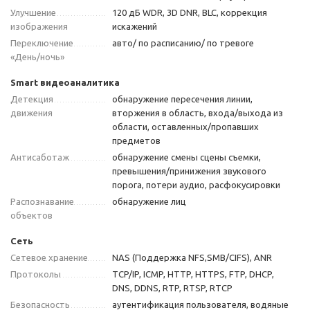
Улучшение
120 дБ WDR, 3D DNR, BLC, коррекция
изображения
искажений
Переключение
авто/ по расписанию/ по тревоге
«День/ночь»
Smart видеоаналитика
Детекция
обнаружение пересечения линии,
движения
вторжения в область, входа/выхода из
области, оставленных/пропавших
предметов
Антисаботаж
обнаружение смены сцены съемки,
превышения/принижения звукового
порога, потери аудио, расфокусировки
Распознавание
обнаружение лиц
объектов
Сеть
Сетевое хранение
NAS (Поддержка NFS,SMB/CIFS), ANR
Протоколы
TCP/IP, ICMP, HTTP, HTTPS, FTP, DHCP,
DNS, DDNS, RTP, RTSP, RTCP
Безопасность
аутентификация пользователя, водяные