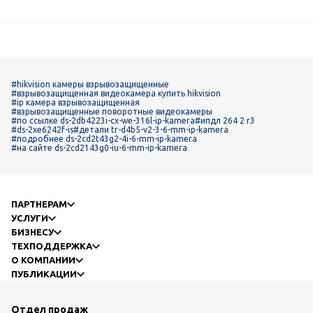
#hikvision камеры взрывозащищенные
#взрывозащищенная видеокамера купить hikvision
#ip камера взрывозащищенная
#взрывозащищенные поворотные видеокамеры
#по ссылке ds-2db4223i-cx-we-316l-ip-kamera
#ипдл 264 2 r3
#ds-2xe6242f-is
#детали tr-d4b5-v2-3-6-mm-ip-kamera
#подробнее ds-2cd2t43g2-4i-6-mm-ip-kamera
#на сайте ds-2cd2143g0-iu-6-mm-ip-kamera
ПАРТНЕРАМ
УСЛУГИ
БИЗНЕСУ
ТЕХПОДДЕРЖКА
О КОМПАНИИ
ПУБЛИКАЦИИ
Отдел продаж