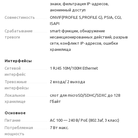
знаки, фильтрация IP-адресов,
анонимный доступ
Совместимость
ONVIF(PROFILE S,PROFILE G), PSIA, CGI,
ISAPI
Срабатывание
smart-функции, обнаружение
тревоги
несанкционированных действий, разрыв
сети, конфликт IP-адресов, ошибки
хранилища
Интерфейсы
Сетевой
1 RJ45 10M/100M Ethernet
интерфейс
Тревожные
2 входа/ 2 выхода
интерфейсы
Локальное
слот для microSD/SDHC/SDXC до 128
хранилище
Гбайт
Основное
Питание
АC 100 — 240 В/ PoE (802.3af, 3 класс)
Потребляемая
7 Вт макс.
мощность