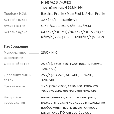
H.265/H.264/MJPEG
третий поток: H.265/H.264
Профиль H.264
Baseline Profile / Main Profile / High Profile
Битрейт видео
32 Кбит/с — 16 Мбит/с
Аудиосжатие
G.711/G.722.1/G.726/MP2L2/PCM
Битрейт аудио
64 Кбит/с (G.711) / 16 Кбит/с (G.722.1) / 16
Кбит/с (G.726) / 32 — 128 Кбит/с (MP2L2)
Изображение
Максимальное
2560×1440
разрешение
Основной поток
25 к/с (2560×1440, 1920×1080, 1280×960,
1280×720)
Дополнительный
25 к/с (704×576, 640×480, 352×288,
поток
320×240)
Третий поток
1 к/с (1920×1080, 1280×960, 1280×720,
704×576, 640×480, 352×288, 320×240)
Настройки
насыщенность, яркость, контраст,
изображения
резкость, режим коридора и наложение
изображения настраиваются через
клиентское ПО или веб-браузер