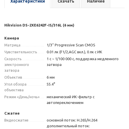
Характеристики
Скачать
Наличие
Hikvision DS-2XE6242F-IS/316L (6 мм)
Камера
Матрица
1/3’’ Progressive Scan CMOS
Чувствительность
0.01 лк (F1/2,AGC вкл.), 0 лк с ИК
Скорость
1 с ~ 1/100 000 с, поддержка медленного
электронного
затвора
затвора
Объектив
6 мм
Угол обзора
55.4°
объектива
Режим «День/ночь»
механический ИК-фильтр с
автопереключением
Сжатие
Видеосжатие
основной поток: H.265/H.264
дополнительный поток: