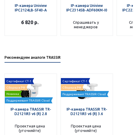
IP-камера Uniview
IP-камера Uniview
IP-к
IPC2124LB-SF40-A
IPC2314SB-ADF60KM-I0
IPC222
6 820
р.
Спрашивать у
Сп
менеджеров
ме
Рекомендуем аналоги TRASSIR
Сертификат СТ-1
Сертификат СТ-1
Сборка в РФ
Сборка в РФ
Новинка
Поддерживает TRASSIR Cloud
Поддерживает TRASSIR Cloud
IP-камера TRASSIR TR-
IP-камера TRASSIR TR-
D2121IR3 v6 (R) 2.8
D2121IR3 v6 (R) 3.6
Проектная цена
Проектная цена
(уточняйте)
(уточняйте)