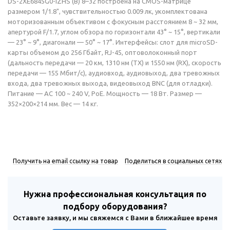
DS-2XE6845G0-IZHS (B) 8–32 построена на CMOS-матрице
размером 1/1.8", чувствительностью 0.009 лк, укомплектована
моторизованным объективом с фокусным расстоянием 8 ~ 32 мм,
апертурой F/1.7, углом обзора по горизонтали 43° ~ 15°, вертикали
— 23° ~ 9°, диагонали — 50° ~ 17°. Интерфейсы: слот для microSD-
карты объемом до 256 Гбайт, RJ-45, оптоволоконный порт
(дальность передачи — 20 км, 1310 нм (TX) и 1550 нм (RX), скорость
передачи — 155 Мбит/с), аудиовход, аудиовыход, два тревожных
входа, два тревожных выхода, видеовыход BNC (для отладки).
Питание — AC 100 ~ 240 V, PoE. Мощность — 18 Вт. Размер —
352×200×214 мм. Вес — 14 кг.
Получить на email ссылку на товар
Поделиться в социальных сетях
Нужна профессиональная консультация по
подбору оборудования?
Оставьте заявку, и мы свяжемся с Вами в ближайшее время