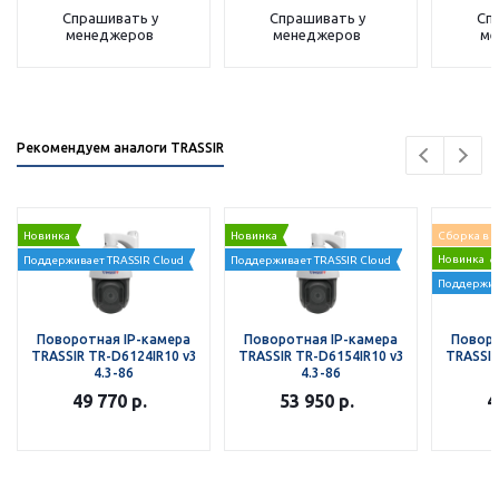
Спрашивать у
Спрашивать у
Сп
менеджеров
менеджеров
ме
Рекомендуем аналоги TRASSIR
Новинка
Новинка
Сборка в 
Новинка
Поддерживает TRASSIR Cloud
Поддерживает TRASSIR Cloud
Поддержив
Поворотная IP-камера
Поворотная IP-камера
Поворо
TRASSIR TR-D6124IR10 v3
TRASSIR TR-D6154IR10 v3
TRASSIR
4.3-86
4.3-86
49 770
р.
53 950
р.
4