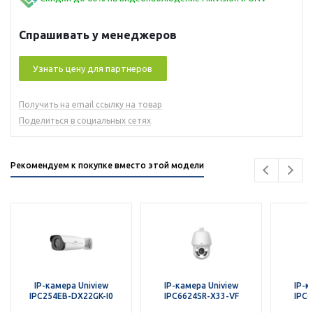
Спрашивать у менеджеров
Узнать цену для партнеров
Получить на email ссылку на товар
Поделиться в социальных сетях
Рекомендуем к покупке вместо этой модели
IP-камера Uniview
IP-камера Uniview
IP-к
IPC254EB-DX22GK-I0
IPC6624SR-X33-VF
IPC6