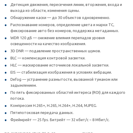
Детекция движения, пересечения линии, вторжения, входа и
выхода из области, изменения сцены.
Обнаружение каски — до 30 объектов одновременно.
Распознавание номеров, определение цвета и марки ТС,
фиксирование авто без номеров, поддержка метаданных.
WDR 120 дБ — снижение влияния перепадов уровня
освещенности на качество изображения.
3D DNR — подавление пространственных шумов.
BLC — компенсация контровой засветки.
HLC — маскирование источников локальной засветки.
EIS — стабилизация изображения в условиях вибрации.
Defog — устранение размытости, вызванной туманом или
задымлением.
По пять фиксированных областей интереса (ROI) для каждого
потока.
Компрессия H.265+, H.265, H.264+, H.264, MJPEG.
Пятипотоковая передача данных.
Фреймрейт — 25 fps. Битрейт — 32 кбит/с ~ 8 Мбит/с.