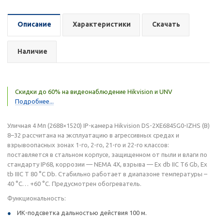
Описание
Характеристики
Скачать
Наличие
Скидки до 60% на видеонаблюдение Hikvision и UNV
Подробнее...
Уличная 4 Мп (2688×1520) IP-камера Hikvision DS-2XE6845G0-IZHS (B)
8–32 рассчитана на эксплуатацию в агрессивных средах и
взрывоопасных зонах 1-го, 2-го, 21-го и 22-го классов:
поставляется в стальном корпусе, защищенном от пыли и влаги по
стандарту IP68, коррозии — NEMA 4X, взрыва — Ex db IIC T6 Gb, Ex
tb IIIC T 80 °C Db. Стабильно работает в диапазоне температуры –
40 °C… +60 °C. Предусмотрен обогреватель.
Функциональность:
ИК-подсветка дальностью действия 100 м.