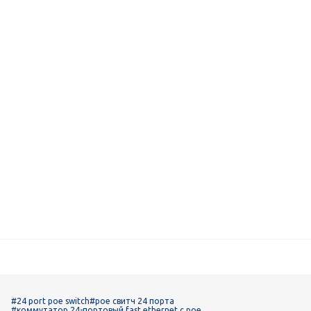
#24 port poe switch
#poe свитч 24 порта
#коммутатор 24-портовый fast ethernet с poe