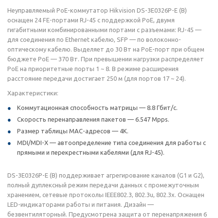
Неуправляемый PoE-коммутатор Hikvision DS-3E0326P-E (B)
оснащен 24 FE-портами RJ-45 с поддержкой PoE, двумя
гигабитными комбинированными портами с разъемами: RJ-45 —
для соединения по Ethernet кабелю, SFP — по волоконно-
оптическому кабелю. Выделяет до 30 Вт на РоЕ-порт при общем
бюджете РоЕ — 370 Вт. При превышении нагрузки распределяет
РоЕ на приоритетные порты 1 ~ 8. В режиме расширения
расстояние передачи достигает 250 м (для портов 17 ~ 24).
Характеристики:
Коммутационная способность матрицы — 8.8 Гбит/с.
Скорость перенаправления пакетов — 6.547 Mpps.
Размер таблицы MAC-адресов — 4К.
MDI/MDI-X — автоопределение типа соединения для работы с
прямыми и перекрестными кабелями (для RJ-45).
DS-3E0326P-E (B) поддерживает агрегирование каналов (G1 и G2),
полный дуплексный режим передачи данных с промежуточным
хранением, сетевые протоколы IEEE802.3, 802.3u, 802.3x. Оснащен
LED-индикаторами работы и питания. Дизайн —
безвентиляторный. Предусмотрена защита от перенапряжения 6