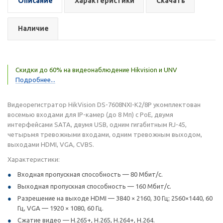
Описание
Характеристики
Скачать
Наличие
Скидки до 60% на видеонаблюдение Hikvision и UNV
Подробнее...
Видеорегистратор HikVision DS-7608NXI-K2/8P укомплектован
восемью входами для IP-камер (до 8 Мп) с PoE, двумя
интерфейсами SATA, двумя USB, одним гигабитным RJ-45,
четырьмя тревожными входами, одним тревожным выходом,
выходами HDMI, VGA, CVBS.
Характеристики:
Входная пропускная способность — 80 Мбит/с.
Выходная пропускная способность — 160 Мбит/с.
Разрешение на выходе HDMI — 3840 × 2160, 30 Гц; 2560×1440, 60
Гц, VGA — 1920 × 1080, 60 Гц.
Сжатие видео — H.265+, H.265, H.264+, H.264.