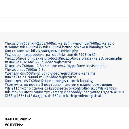
#hikvision 7608nxi-k2
#ds7608nxi-k2 8p
#hikvision ds-7608nxi-k2 8p d
#7608nxi
#ds7608nxi k2
#ds7608nxi-k2
#по ссылке 8-kanalnye-nvr
#по ссылке nvr-hikvision
#здесь hikvision.php
#кулер для видеорегистратора hikvision ds 7608nxi k2
#подробное описание products
#подробное описание activecam.php
#здесь ds-7616nxi-k2-ip-videoregistrator
#здесь ds-7608nxi-i2-8p-s-e-poe-nvr
#подробнее hikvision.php
#hikvision ds 7608ni i2 8p
#детали ds-7608ni-i2_8p-ip-videoregistrator-8-kanalnyj
#на сайте ds-7608ni-m2-ip-videoregistrator
#вот здесь ds-7608ni-i2-ip-videoregistrator-8-kanalnyj
#коммутатор рое на 8 портов для системы видеонаблюдения
#ds-2116nxi
#по ссылке ds-k2802-setevoj-kontroller-skud
#ds-k2708x
#ds-mp7608
#описание тут kamery-videonablyudeniya
#вот здесь 43910
#k35-p 133*141* 8
#здесь ds-7604nxi-k1-b-ip-videoregistrator
ПАРТНЕРАМ
УСЛУГИ