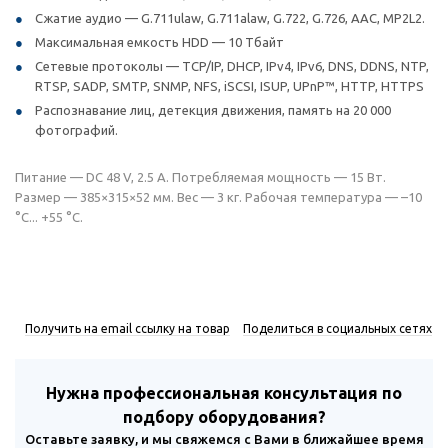
Сжатие аудио — G.711ulaw, G.711alaw, G.722, G.726, AAC, MP2L2.
Максимальная емкость HDD — 10 Тбайт
Сетевые протоколы — TCP/IP, DHCP, IPv4, IPv6, DNS, DDNS, NTP,
RTSP, SADP, SMTP, SNMP, NFS, iSCSI, ISUP, UPnP™, HTTP, HTTPS
Распознавание лиц, детекция движения, память на 20 000
фотографий.
Питание — DC 48 V, 2.5 A. Потребляемая мощность — 15 Вт.
Размер — 385×315×52 мм. Вес — 3 кг. Рабочая температура — –10
°C... +55 °C.
Получить на email ссылку на товар
Поделиться в социальных сетях
Нужна профессиональная консультация по
подбору оборудования?
Оставьте заявку, и мы свяжемся с Вами в ближайшее время