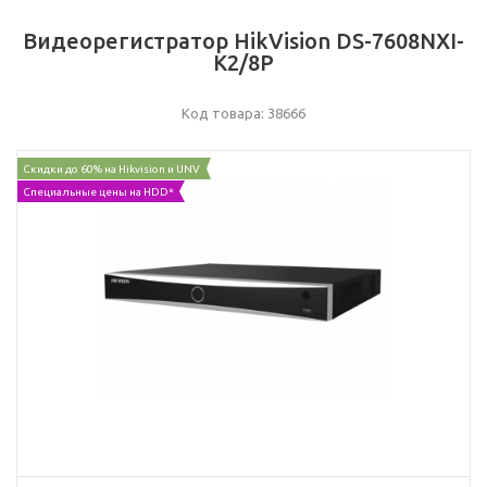
Видеорегистратор HikVision DS-7608NXI-
K2/8P
Код товара: 38666
Скидки до 60% на Hikvision и UNV
Специальные цены на HDD*