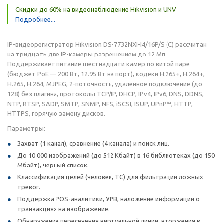
Скидки до 60% на видеонаблюдение Hikvision и UNV
Подробнее...
IP-видеорегистратор Hikvision DS-7732NXI-I4/16P/S (C) рассчитан
на тридцать две IP-камеры разрешением до 12 Мп.
Поддерживает питание шестнадцати камер по витой паре
(бюджет PoE — 200 Вт, 12.95 Вт на порт), кодеки H.265+, H.264+,
H.265, H.264, MJPEG, 2-поточность, удаленное подключение (до
128) без плагина, протоколы TCP/IP, DHCP, IPv4, IPv6, DNS, DDNS,
NTP, RTSP, SADP, SMTP, SNMP, NFS, iSCSI, ISUP, UPnP™, HTTP,
HTTPS, горячую замену дисков.
Параметры:
Захват (1 канал), сравнение (4 канала) и поиск лиц.
До 10 000 изображений (до 512 Кбайт) в 16 библиотеках (до 150
Мбайт), черный список.
Классификация целей (человек, ТС) для фильтрации ложных
тревог.
Поддержка POS-аналитики, УРВ, наложение информации о
транзакциях на изображение.
Обнаружение пересечения виртуальной линии, вторжения в