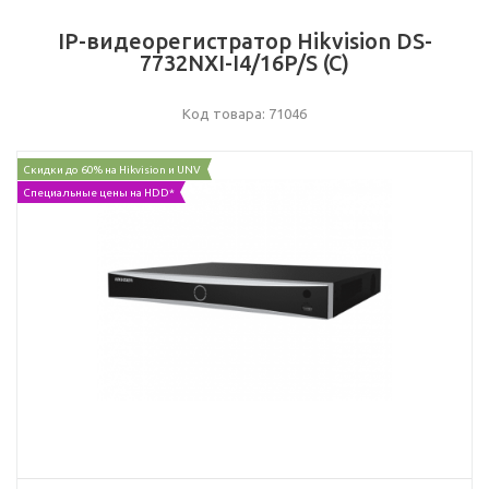
IP-видеорегистратор Hikvision DS-
7732NXI-I4/16P/S (C)
Код товара: 71046
Скидки до 60% на Hikvision и UNV
Специальные цены на HDD*