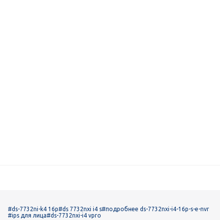
#ds-7732ni-k4 16p
#ds 7732nxi i4 s
#подробнее ds-7732nxi-i4-16p-s-e-nvr
#ips для лица
#ds-7732nxi-i4 vpro