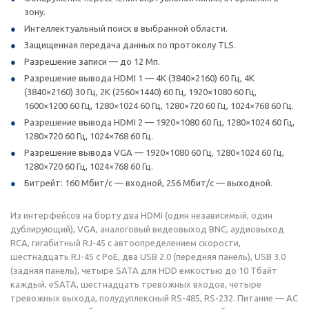
зону.
Интеллектуальный поиск в выбранной области.
Защищенная передача данных по протоколу TLS.
Разрешение записи — до 12 Мп.
Разрешение вывода HDMI 1 — 4K (3840×2160) 60 Гц, 4K
(3840×2160) 30 Гц, 2K (2560×1440) 60 Гц, 1920×1080 60 Гц,
1600×1200 60 Гц, 1280×1024 60 Гц, 1280×720 60 Гц, 1024×768 60 Гц.
Разрешение вывода HDMI 2 — 1920×1080 60 Гц, 1280×1024 60 Гц,
1280×720 60 Гц, 1024×768 60 Гц.
Разрешение вывода VGA — 1920×1080 60 Гц, 1280×1024 60 Гц,
1280×720 60 Гц, 1024×768 60 Гц.
Битрейт: 160 Мбит/с — входной, 256 Мбит/с — выходной.
Из интерфейсов на борту два HDMI (один независимый, один
дублирующий), VGA, аналоговый видеовыход BNC, аудиовыход
RCA, гигабитный RJ-45 с автоопределением скорости,
шестнадцать RJ-45 с PoE, два USB 2.0 (передняя панель), USB 3.0
(задняя панель), четыре SATA для HDD емкостью до 10 Тбайт
каждый, eSATA, шестнадцать тревожных входов, четыре
тревожных выхода, полудуплексный RS-485, RS-232. Питание — AC