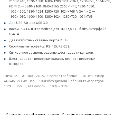
2560×1440, 1920×1080, 1600×1200, 1280×1024, 1280×720, 1024×768,
HDMI 2 — 3840×2160, 3840×2160, 2560×1440, 1920×1080,
1600×1200, 1280×1024, 1280×720, 1024×768, VGA 1 и 2 —
1920×1080, 1600×1200, 1280×1024, 1280×720, 1024×768.
Два USB 2.0, два USB 3.0.
Восемь SATA-интерфейсов для HDD до 14 Тбайт, интерфейс
eSATA.
Два гигабитных сетевых порта RJ-45.
Серийные интерфейсы RS-485, RS-232.
Синхронное воспроизведение шестнадцати каналов.
Шестнадцать тревожных входов, девять тревожных
выходов.
Питание — AC 100 ~ 240 V. Энергопотребление — 50 Вт. Размер —
445×465×93 мм. Вес — 10 кг (без дисков). Рабочая температура — –
10 ºС… +55 ºС, влажность — 10 % ~ 90 %.
Получить на email ссылку на товар
Поделиться в социальных сетях