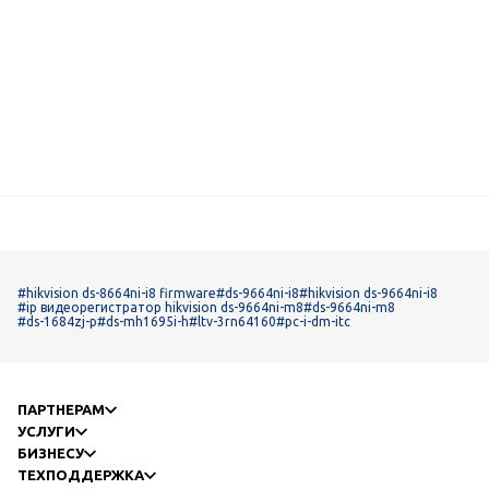
#hikvision ds-8664ni-i8 firmware
#ds-9664ni-i8
#hikvision ds-9664ni-i8
#ip видеорегистратор hikvision ds-9664ni-m8
#ds-9664ni-m8
#ds-1684zj-p
#ds-mh1695i-h
#ltv-3rn64160
#pc-i-dm-itc
ПАРТНЕРАМ
УСЛУГИ
БИЗНЕСУ
ТЕХПОДДЕРЖКА