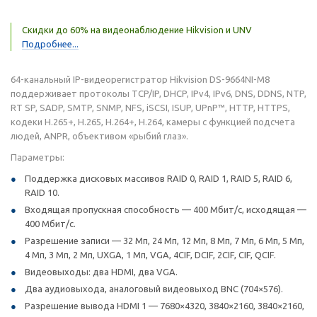
Скидки до 60% на видеонаблюдение Hikvision и UNV
Подробнее...
64-канальный IP-видеорегистратор Hikvision DS-9664NI-M8
поддерживает протоколы TCP/IP, DHCP, IPv4, IPv6, DNS, DDNS, NTP,
RT SP, SADP, SMTP, SNMP, NFS, iSCSI, ISUP, UPnP™, HTTP, HTTPS,
кодеки H.265+, H.265, H.264+, H.264, камеры с функцией подсчета
людей, ANPR, объективом «рыбий глаз».
Параметры:
Поддержка дисковых массивов RAID 0, RAID 1, RAID 5, RAID 6,
RAID 10.
Входящая пропускная способность — 400 Мбит/с, исходящая —
400 Мбит/с.
Разрешение записи — 32 Мп, 24 Мп, 12 Мп, 8 Мп, 7 Мп, 6 Мп, 5 Мп,
4 Мп, 3 Мп, 2 Мп, UXGA, 1 Мп, VGA, 4CIF, DCIF, 2CIF, CIF, QCIF.
Видеовыходы: два HDMI, два VGA.
Два аудиовыхода, аналоговый видеовыход BNC (704×576).
Разрешение вывода HDMI 1 — 7680×4320, 3840×2160, 3840×2160,