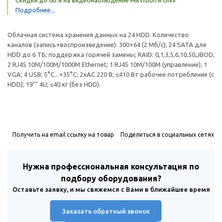
Скидки до 60% на видеонаблюдение Hikvision и UNV
Подробнее...
Облачная система хранения данных на 24 HDD. Количество
каналов (запись+воспроизведение): 300+64 (2 Мб/с); 24 SATA для
HDD до 6 ТБ; поддержка горячей замены; RAID: 0,1,3,5,6,10,50,JBOD;
2 RJ45 10M/100M/1000M Ethernet; 1 RJ45 10M/100M (управление); 1
VGA; 4 USB; 5°C...+35°C; 2хAC 220 В; ≤410 Вт рабочее потребление (с
HDD); 19"" 4U; ≤40 кг (без HDD).
Получить на email ссылку на товар
Поделиться в социальных сетях
Нужна профессиональная консультация по
подбору оборудования?
Оставьте заявку, и мы свяжемся с Вами в ближайшее время
Заказать обратный звонок