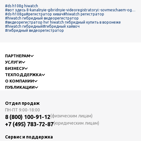
#ds h108g hiwatch
#вот здесь 8-kanalnyie-gibridnyie-videoregistratoryi:-sovmeschaem-ogo
n-i-plamya
#ds-h108ga
#регистратор хивач
#hiwatch регистратор
#hiwatch гибридный видеорегистратор
#видеорегистратор hvr hiwatch гибридный купить в воронеже
#hiwatch гибридный
#гибридный хайвоч
#гибридный видеорегистратор
ПАРТНЕРАМ
УСЛУГИ
БИЗНЕСУ
ТЕХПОДДЕРЖКА
О КОМПАНИИ
ПУБЛИКАЦИИ
Отдел продаж
ПН-ПТ
9:00-18:00
(физическим лицам)
8 (800) 100-91-12
(юридическим лицам)
+7 (495) 783-72-87
Сервис и поддержка