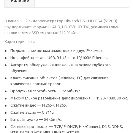
Наличие
8-канальный видеорегистратор HiWatch DS-H108EGA (512GB)
поддерживает форматы AHD, HD-CVI, HD-TVI, укомплектован
накопителем eSSD емкостью 512 Гбайт.
Характеристики:
Подключение восьми аналоговых и двух IP-камер.
Интерфейсы — два USB, RJ-45 auto 10/100M Ethernet.
Алгоритм обнаружения движения на основе глубокого
обучения.
Классификация объектов (человек, ТС) для снижения
количества ложных тревог.
Пропускная способность — 72 Мбит/с.
Максимальное разрешение декодирования — 1920×1080, 30 к/с.
Сжатие видео — H.265+, H.265.
Сжатие аудио — G.711u.
Битрейт аудио — 64 кбит/с.
Сетевые протоколы — TCP/IP, DHCP, Hik-Connect, DNS, DDNS,
NTP, SADP, SMTP, NFS, UPnP™, HTTPS