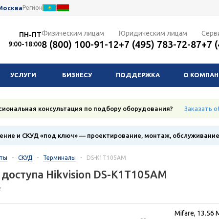
Москва
Регион
Физическим лицам
Юридическим лицам
Серв
ПН-ПТ
8 (800) 100-91-12
+7 (495) 783-72-87
+7 
9:00-18:00
УСЛУГИ
БИЗНЕСУ
ПОДДЕРЖКА
О КОМПА
сиональная консультация по подбору оборудования?
Заказать о
ние и СКУД «под ключ» — проектирование, монтаж, обслуживани
кты
-
СКУД
-
Терминалы
-
DS-K1T105AM
доступа Hikvision DS-K1T105AM
2
Mifare, 13.56 