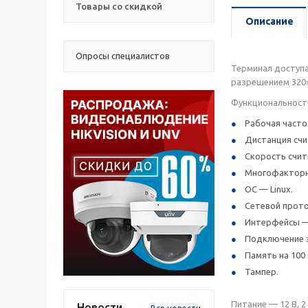
Товары со скидкой
Описание
Опросы специалистов
Терминал доступа
разрешением 320×
Функциональност
Рабочая часто
Дистанция счи
Скорость счит
Многофакторн
ОС — Linux.
Сетевой прото
Интерфейсы — R
Подключение з
Память на 100 
Тампер.
Питание — 12 В, 
Новости