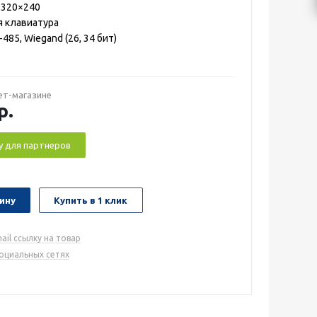
, 320×240
 клавиатура
-485, Wiegand (26, 34 бит)
ет-магазине
р.
у для партнеров
ину
Купить в 1 клик
ail ссылку на товар
социальных сетях