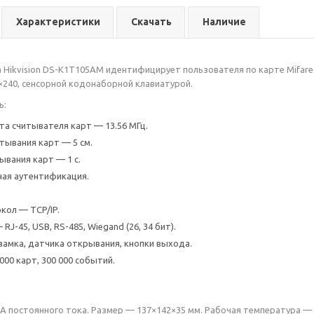
Характеристики
Скачать
Наличие
 Hikvision DS-K1T105AM идентифицирует пользователя по карте Mifare
240, сенсорной кодонаборной клавиатурой.
ь:
та считывателя карт — 13.56 МГц.
тывания карт — 5 см.
ывания карт — 1 с.
ая аутентификация.
кол — TCP/IP.
J-45, USB, RS-485, Wiegand (26, 34 бит).
амка, датчика открывания, кнопки выхода.
000 карт, 300 000 событий.
2 А постоянного тока. Размер — 137×142×35 мм. Рабочая температура — 