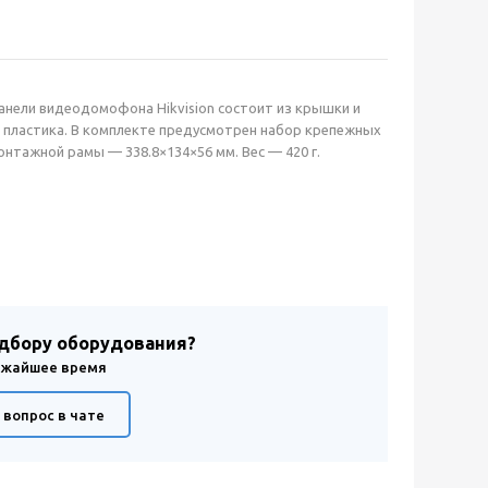
панели видеодомофона Hikvision состоит из крышки и
 пластика. В комплекте предусмотрен набор крепежных
нтажной рамы — 338.8×134×56 мм. Вес — 420 г.
одбору оборудования?
лижайшее время
 вопрос в чате