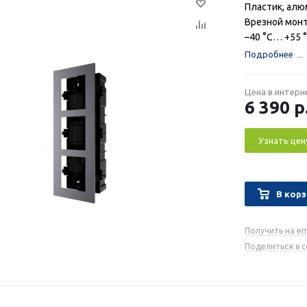
Пластик, ал
Врезной мон
–40 °C… +55 
Подробнее
Цена в интерн
6 390
р
Узнать цен
В корз
Получить на em
Поделиться в 