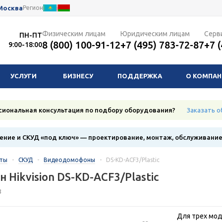
Москва
Регион
Физическим лицам
Юридическим лицам
Серв
ПН-ПТ
8 (800) 100-91-12
+7 (495) 783-72-87
+7 
9:00-18:00
УСЛУГИ
БИЗНЕСУ
ПОДДЕРЖКА
О КОМПА
сиональная консультация по подбору оборудования?
Заказать о
ние и СКУД «под ключ» — проектирование, монтаж, обслуживани
кты
-
СКУД
-
Видеодомофоны
-
DS-KD-ACF3/Plastic
 Hikvision DS-KD-ACF3/Plastic
8
Для трех мо