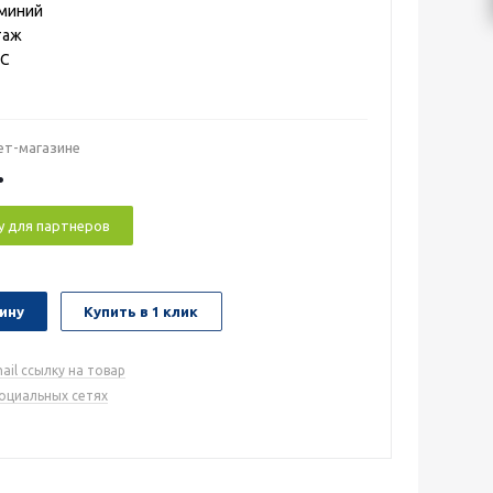
юминий
таж
°C
ет-магазине
.
у для партнеров
ину
Купить в 1 клик
ail ссылку на товар
социальных сетях