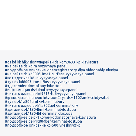
#ds-kd-kk hikvision
#перейти ds-kdm9633-kp-klaviatura
#на сайте ds-kd-m-vyzyvnaya-panel
#подробное описание videoregistratory-dlya-videonablyudeniya
#на сайте ds-kd8003-ime1-surface-vyzyvnaya-panel
#вот здесь ds-kd-in-vyzyvnaya-panel
#тут ds-kd8003-ime1-flush-vyzyvnaya-panel
#здесь videodomofony-hikvision
#информация ds-kd-info-vyzyvnaya-panel
#читать далее ds-kd9613-fe6-vyzyvnaya-panel
#ip вызывная панель hikvision
#тут ds-k1102amk-schityvatel
#тут ds-k1a802amf-b-terminal-urv
#читать далее ds-k1a802aef-terminal-urv
#детали ds-k1t804bmf-terminal-dostupa
#детали ds-k1t804bf-terminal-dostupa
#подробнее ds-pk1-lt-we-kodonabornaya-klaviatura
#подробнее ds-k1t804bef-terminal-dostupa
#подробное описание kp-500-vneshniy
#kp