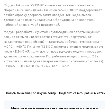
Модуль Hikvision DS-KD-KP в качестве составного элемента
сборной вызывной панели Hikvision серии KD8 Pro поддерживает
разблокировку дверного замка вводом ПИН-кода, вызов
домофона по номеру квартиры. Оборудована 12-кнопочной
наборной клавиатурой с подсветкой.
Модуль разработан с учетом круглогодичной работы на улице:
защита от пыли и влаги соответствует стандарту IP65, от
механических воздействий — коду IK07, рабочие температуры —
-40 °C… +60 °C. Питание (12 В DC) вспомогательные модули, в том
числе и DS-KD-KP, получают от предыдущего модуля и передают
далее по схеме соединения. Потребление мощности — до 2 Вт.
Установка — накладная или врезная (без монтажного комплекта).
Размер — 98.21×100.21×33.7 мм, вес — 265 г.
Получить на email ссылку на товар
Поделиться в социальных сетях
Нужна профессиональная консультация по