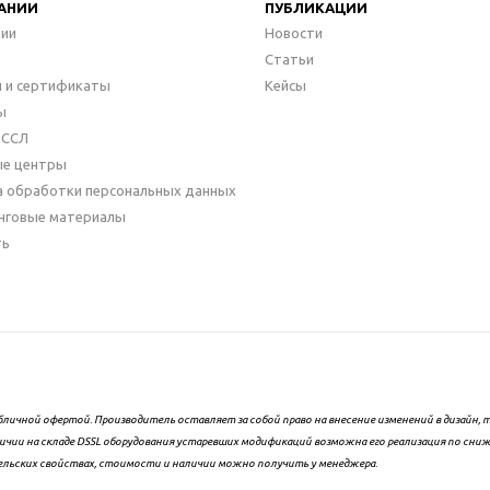
АНИИ
ПУБЛИКАЦИИ
нии
Новости
Статьи
 и сертификаты
Кейсы
ы
ДССЛ
ые центры
а обработки персональных данных
нговые материалы
ть
бличной офертой. Производитель оставляет за собой право на внесение изменений в дизайн
ичии на складе DSSL оборудования устаревших модификаций возможна его реализация по сни
ельских свойствах, стоимости и наличии можно получить у менеджера.