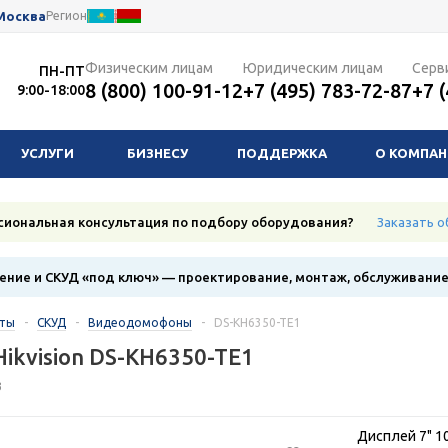
Москва
Регион
Физическим лицам
Юридическим лицам
Серв
ПН-ПТ
8 (800) 100-91-12
+7 (495) 783-72-87
+7 
9:00-18:00
УСЛУГИ
БИЗНЕСУ
ПОДДЕРЖКА
О КОМПА
сиональная консультация по подбору оборудования?
Заказать о
ние и СКУД «под ключ» — проектирование, монтаж, обслуживани
кты
-
СКУД
-
Видеодомофоны
-
DS-KH6350-TE1
ikvision DS-KH6350-TE1
3
Дисплей 7" 1