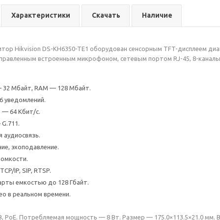
Характеристики
Скачать
Наличие
тор Hikvision DS-KH6350-TE1 оборудован сенсорным TFT-дисплеем диа
аправленным встроенным микрофоном, сетевым портом RJ-45, 8-канал
 32 Мбайт, RAM — 128 Мбайт.
16 уведомлений.
 — 64 Кбит/с.
G.711.
 аудиосвязь.
е, эхоподавление.
ромкости.
P/IP, SIP, RTSP.
арты емкостью до 128 Гбайт.
о в реальном времени.
В, PoE. Потребляемая мощность — 8 Вт. Размер — 175.0×113.5×21.0 мм. 