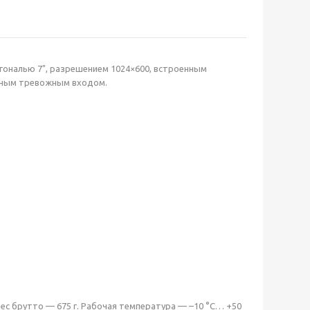
гональю 7", разрешением 1024×600, встроенным
ьным тревожным входом.
Вес брутто — 675 г. Рабочая температура — –10 °С… +50