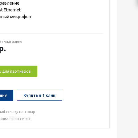
правление
st Ethernet
нный микрофон
ет-магазине
р.
у для партнеров
ину
Купить в 1 клик
ail ссылку на товар
социальных сетях