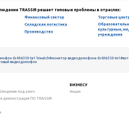
блюдение TRASSIR решает типовые проблемы в отраслях:
Финансовый сектор
Торговые цент
Образовательн
Складская логистика
культурные, м
Производство
учреждения
офон ds-kh6350-te1 hiwatch
#монитор видеодомофона ds-kh6350-te1
#вот
говый видеодомофон
БИЗНЕСУ
блюдение под ключ
Акции
ая демонстрация ПО TRASSIR
а