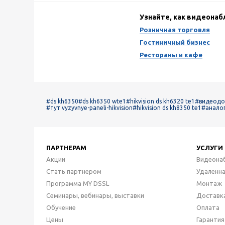
Узнайте, как видеона
Розничная торговля
Гостиничный бизнес
Рестораны и кафе
#ds kh6350
#ds kh6350 wte1
#hikvision ds kh6320 te1
#видеодом
#тут vyzyvnye-paneli-hikvision
#hikvision ds kh8350 te1
#анало
ПАРТНЕРАМ
УСЛУГИ
Акции
Видеона
Стать партнером
Удаленн
Программа MY DSSL
Монтаж
Семинары, вебинары, выставки
Доставк
Обучение
Оплата
Цены
Гарантия