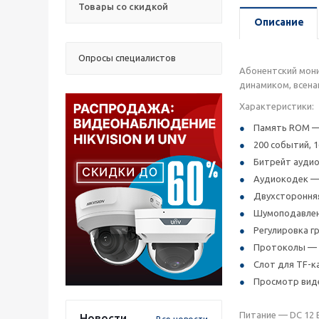
Товары со скидкой
Описание
Опросы специалистов
Абонентский мони
динамиком, всен
Характеристики:
Память ROM —
200 событий, 
Битрейт аудио
Аудиокодек — 
Двухсторонняя
Шумоподавлени
Регулировка г
Протоколы — TC
Слот для TF-к
Просмотр виде
Питание — DC 12 
Новости