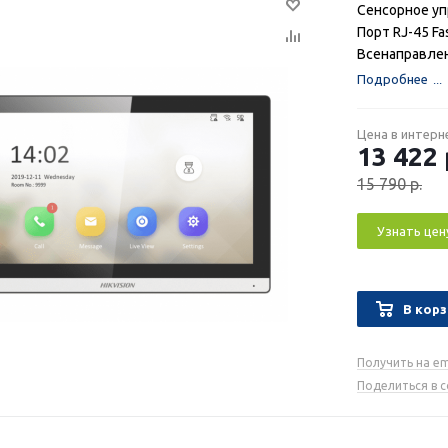
Сенсорное у
Порт RJ-45 Fa
Всенаправле
Подробнее
Цена в интерн
13 422
15 790
р.
Узнать цен
В корз
Получить на em
Поделиться в 