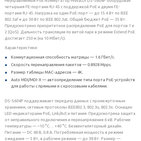
Неуправляемый PoE-коммутатор HiWatch DS-S604P оборудован
четырьмя FE-портами RJ-45 с поддержкой PoE и двумя FE-
портами RJ-45. Нагрузка на один РоЕ-порт — до 15.4 Вт по IEEE
802.3af и до 30 Вт по IEEE 802.3at. Общий бюджет РоЕ — 35 Вт.
Предусмотрено приоритетное распределение РоЕ для портов 1 и
2 (QoS). Дальность трансляции по витой паре в режиме Extend PoE
достигает 250 м (на 10 Мбит/с).
Характеристики:
Коммутационная способность матрицы — 1.6 Гбит/с.
Скорость перенаправления пакетов — 0.8928 Mpps.
Размер таблицы MAC-адресов — 4К.
Auto MDI/MDI-X — автоопределение типа порта PoE-устройств
для работы с прямыми и с кроссовыми кабелями.
DS-S604P поддерживает передачу данных с промежуточным
хранением, сетевые протоколы IEEE802.3, 802.3u, 802.3x. Оснащен
LED-индикаторами PoE, Link/Act и питания. Предусмотрена защита
от неправильного подключения и перенапряжения 6 кВ. Рабочие
температуры — –10 °C… +40 °C. Безвентиляторный дизайн.
Питание — DC 48 В, 0.8 A. Потребляемая мощность в режиме
ожидания — 5 Вт, в рабочем режиме — до 38 Вт. Размер —