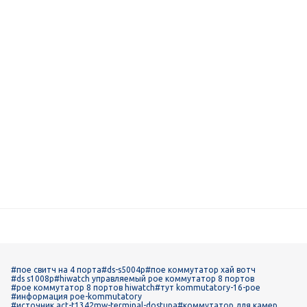
#пое свитч на 4 порта
#ds-s5004p
#пое коммутатор хай вотч
#ds s1008p
#hiwatch управляемый poe коммутатор 8 портов
#poe коммутатор 8 портов hiwatch
#тут kommutatory-16-poe
#информация poe-kommutatory
#источник act-t1342mw-terminal-dostupa
#коммутатор для камер