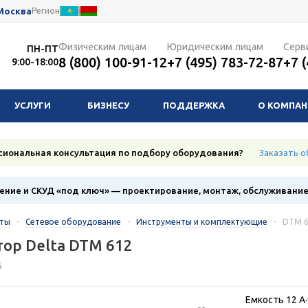
Москва
Регион
Физическим лицам
Юридическим лицам
Серв
ПН-ПТ
8 (800) 100-91-12
+7 (495) 783-72-87
+7 
9:00-18:00
УСЛУГИ
БИЗНЕСУ
ПОДДЕРЖКА
О КОМПА
сиональная консультация по подбору оборудования?
Заказать о
ние и СКУД «под ключ» — проектирование, монтаж, обслуживани
кты
-
Сетевое оборудование
-
Инструменты и комплектующие
-
DTM 
ор Delta DTM 612
6
Емкость 12 А·