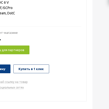
C 6 V
f, ISCPro
ream, DotC
ет-магазине
.
у для партнеров
ину
Купить в 1 клик
ail ссылку на товар
социальных сетях