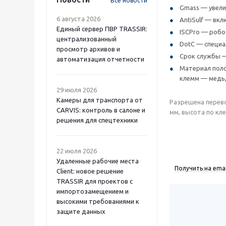
Все новости
Gmass — увели
6 августа 2026
AntiSulf — вк
Единый сервер ПВР TRASSIR:
ISCPro — робо
централизованный
DotC — специа
просмотр архивов и
Срок службы —
автоматизация отчетности
Материал поло
клемм — медь,
29 июля 2026
Камеры для транспорта от
Разрешена перево
CARVIS: контроль в салоне и
мм, высота по кле
решения для спецтехники
22 июля 2026
Удаленные рабочие места
Получить на emai
Client: новое решение
TRASSIR для проектов с
импортозамещением и
высокими требованиями к
защите данных