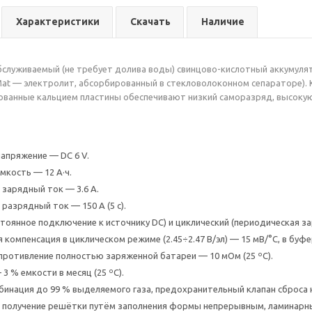
Характеристики
Скачать
Наличие
служиваемый (не требует долива воды) свинцово-кислотный аккумулят
 Mat — электролит, абсорбированный в стекловолоконном сепараторе). 
ованные кальцием пластины обеспечивают низкий саморазряд, высоку
апряжение — DC 6 V.
мкость — 12 А·ч.
зарядный ток — 3.6 А.
разрядный ток — 150 А (5 с).
тоянное подключение к источнику DC) и циклический (периодическая з
компенсация в циклическом режиме (2.45÷2.47 В/эл) — 15 мВ/°C, в буфер
противление полностью заряженной батареи — 10 мОм (25 ºС).
3 % емкости в месяц (25 ºС).
инация до 99 % выделяемого газа, предохранительный клапан сброса 
— получение решётки путём заполнения формы непрерывным, ламинарн