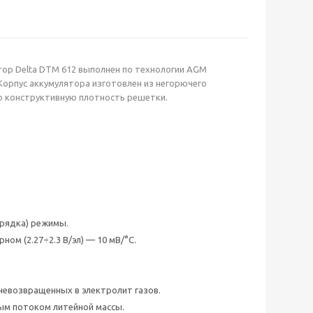
ор Delta DTM 612 выполнен по технологии AGM
Корпус аккумулятора изготовлен из негорючего
ю конструктивную плотность решетки.
арядка) режимы.
ном (2.27÷2.3 В/эл) — 10 мВ/°C.
невозвращенных в электролит газов.
ым потоком литейной массы.