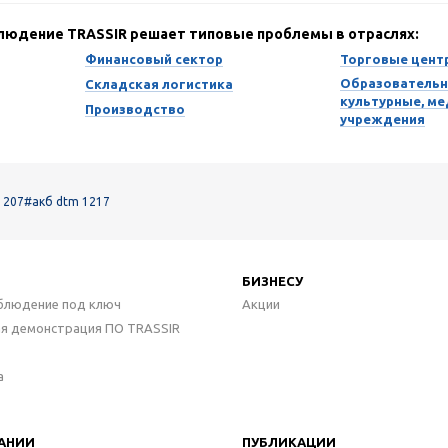
блюдение TRASSIR решает типовые проблемы в отраслях:
Финансовый сектор
Торговые цент
Образовательн
Складская логистика
культурные, м
Производство
учреждения
1207
#акб dtm 1217
БИЗНЕСУ
блюдение под ключ
Акции
ая демонстрация ПО TRASSIR
а
АНИИ
ПУБЛИКАЦИИ