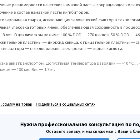
чение равномерности нанесения намазной пасты, сокращающее количе
лючение в состав намазной пасты ингибиторов.
тизированная сварка, исключающая человеческий фактор в технологии
льная упаковка готовых ячеек, обеспечивающая сохранность в процесс
 8 лет. В циклическом режиме: 100 % DOD — 270 циклов, 50 % DOD — 46
жительной пластины — диоксид свинца, отрицательной пластины — сви
 сепаратора — стекловолокно, электролита — серная кислота.
зка авиатранспортом. Допустимая температура разрядки — –10 ºС… +6
ммам — 100 мм. Вес — 1.7 кг.
l ссылку на товар
Поделиться в социальных сетях
Нужна профессиональная консультация по п
Оставьте заявку, и мы свяжемся с Вами в б