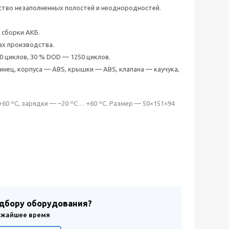
ство незаполненных полостей и неоднородностей.
 сборки АКБ.
ах производства.
0 циклов, 30 % DOD — 1250 циклов.
нец, корпуса — ABS, крышки — ABS, клапана — каучука,
0 ºC, зарядки — –20 ºС… +60 ºC. Размер — 50×151×94
одбору оборудования?
лижайшее время