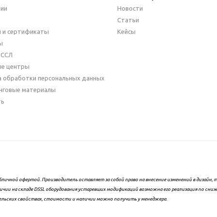
нии
Новости
Статьи
 и сертификаты
Кейсы
ы
ДССЛ
ые центры
а обработки персональных данных
нговые материалы
ть
бличной офертой. Производитель оставляет за собой право на внесение изменений в дизайн
ичии на складе DSSL оборудования устаревших модификаций возможна его реализация по сни
ельских свойствах, стоимости и наличии можно получить у менеджера.