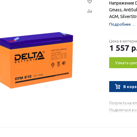
Напряжение D
Gmass, AntiSul
AGM, SilverSt
Подробнее
Цена в интерн
1 557
р
Узнать цен
В корз
Получить на em
Поделиться в 