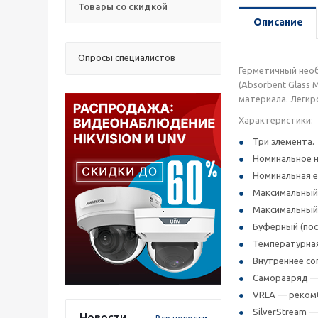
Товары со скидкой
Описание
Опросы специалистов
Герметичный необ
(Absorbent Glass
материала. Легир
Характеристики:
Три элемента.
Номинальное н
Номинальная е
Максимальный 
Максимальный 
Буферный (пос
Температурная 
Внутреннее со
Саморазряд — 
VRLA — рекомб
SilverStream 
Новости