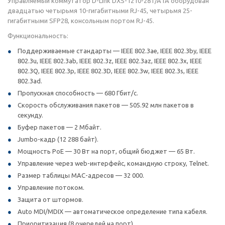
Управляемый коммутатор D-Link DXS-1210-28T/A1A оборудован
двадцатью четырьмя 10-гигабитными RJ-45, четырьмя 25-
гигабитными SFP28, консольным портом RJ-45.
Функциональность:
Поддерживаемые стандарты — IEEE 802.3ae, IEEE 802.3by, IEEE
802.3u, IEEE 802.3ab, IEEE 802.3z, IEEE 802.3az, IEEE 802.3x, IEEE
802.3Q, IEEE 802.3p, IEEE 802.3D, IEEE 802.3w, IEEE 802.3s, IEEE
802.3ad.
Пропускная способность — 680 Гбит/с.
Скорость обслуживания пакетов — 505.92 млн пакетов в
секунду.
Буфер пакетов — 2 Мбайт.
Jumbo-кадр (12 288 байт).
Мощность PoE — 30 Вт на порт, общий бюджет — 65 Вт.
Управление через web-интерфейс, командную строку, Telnet.
Размер таблицы MAC-адресов — 32 000.
Управление потоком.
Защита от штормов.
Auto MDI/MDIX — автоматическое определение типа кабеля.
Приоритизация (8 очередей на порт).