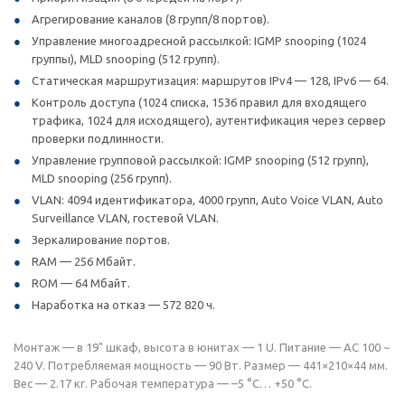
Агрегирование каналов (8 групп/8 портов).
Управление многоадресной рассылкой: IGMP snooping (1024
группы), MLD snooping (512 групп).
Статическая маршрутизация: маршрутов IPv4 — 128, IPv6 — 64.
Контроль доступа (1024 списка, 1536 правил для входящего
трафика, 1024 для исходящего), аутентификация через сервер
проверки подлинности.
Управление групповой рассылкой: IGMP snooping (512 групп),
MLD snooping (256 групп).
VLAN: 4094 идентификатора, 4000 групп, Auto Voice VLAN, Auto
Surveillance VLAN, гостевой VLAN.
Зеркалирование портов.
RAM — 256 Мбайт.
ROM — 64 Мбайт.
Наработка на отказ — 572 820 ч.
Монтаж — в 19" шкаф, высота в юнитах — 1 U. Питание — AC 100 ~
240 V. Потребляемая мощность — 90 Вт. Размер — 441×210×44 мм.
Вес — 2.17 кг. Рабочая температура — –5 °C… +50 °C.