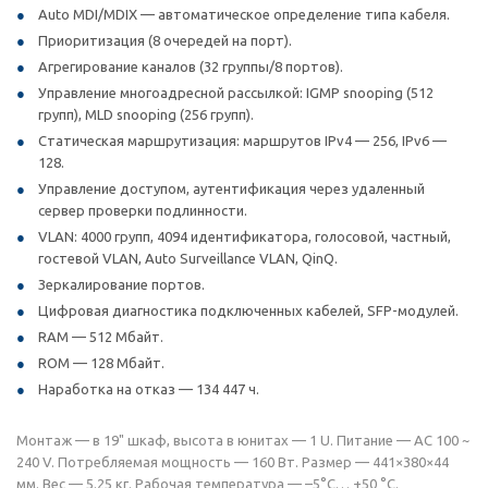
Auto MDI/MDIX — автоматическое определение типа кабеля.
Приоритизация (8 очередей на порт).
Агрегирование каналов (32 группы/8 портов).
Управление многоадресной рассылкой: IGMP snooping (512
групп), MLD snooping (256 групп).
Статическая маршрутизация: маршрутов IPv4 — 256, IPv6 —
128.
Управление доступом, аутентификация через удаленный
сервер проверки подлинности.
VLAN: 4000 групп, 4094 идентификатора, голосовой, частный,
гостевой VLAN, Auto Surveillance VLAN, QinQ.
Зеркалирование портов.
Цифровая диагностика подключенных кабелей, SFP-модулей.
RAM — 512 Мбайт.
ROM — 128 Мбайт.
Наработка на отказ — 134 447 ч.
Монтаж — в 19" шкаф, высота в юнитах — 1 U. Питание — AC 100 ~
240 V. Потребляемая мощность — 160 Вт. Размер — 441×380×44
мм. Вес — 5.25 кг. Рабочая температура — –5°C… +50 °C.