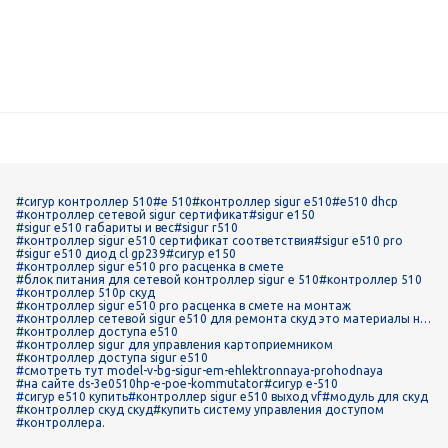
#сигур контроллер 510
#е 510
#контроллер sigur е510
#e510 dhcp
#контроллер сетевой sigur сертификат
#sigur e150
#sigur e510 габариты и вес
#sigur r510
#контроллер sigur e510 сертификат соответствия
#sigur e510 pro
#sigur e510 диод cl gp239
#сигур е150
#контроллер sigur e510 pro расценка в смете
#блок питания для сетевой контроллер sigur e 510
#контроллер 510
#контроллер 510р скуд
#контроллер sigur e510 pro расценка в смете на монтаж
#контроллер сетевой sigur e510 для ремонта скуд это материалы на
ремонт или ненормируемые материалы в системе 1с
#контроллер доступа e510
#контроллер sigur для управления картоприемником
#контроллер доступа sigur е510
#смотреть тут model-v-bg-sigur-em-ehlektronnaya-prohodnaya
#на сайте ds-3e0510hp-e-poe-kommutator
#сигур е-510
#сигур е510 купить
#контроллер sigur e510 выход vf
#модуль для скуд
#контроллер скуд скуд
#купить систему управления доступом
#контроллера.