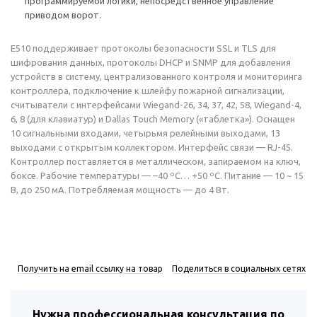
программируемой логики, непосредственное управление
приводом ворот.
E510 поддерживает протоколы безопасности SSL и TLS для
шифрования данных, протоколы DHCP и SNMP для добавления
устройств в систему, централизованного контроля и мониторинга
контроллера, подключение к шлейфу пожарной сигнализации,
считыватели с интерфейсами Wiegand-26, 34, 37, 42, 58, Wiegand-4,
6, 8 (для клавиатур) и Dallas Touch Memory («таблетка»). Оснащен
10 сигнальными входами, четырьмя релейными выходами, 13
выходами с открытым коллектором. Интерфейс связи — RJ-45.
Контроллер поставляется в металлическом, запираемом на ключ,
боксе. Рабочие температуры — –40 ºС… +50 ºС. Питание — 10 ~ 15
В, до 250 мА. Потребляемая мощность — до 4 Вт.
Получить на email ссылку на товар
Поделиться в социальных сетях
Нужна профессиональная консультация по