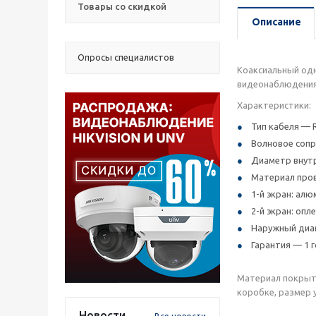
Товары со скидкой
Описание
Опросы специалистов
Коаксиальный одн
видеонаблюдения 
Характеристики:
Тип кабеля — 
Волновое сопр
Диаметр внутр
Материал пров
1-й экран: ал
2-й экран: опл
Наружный диам
Гарантия — 1 г
Материал покрыти
коробке, размер у
Новости