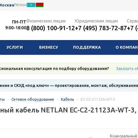
Москва
Регион
Физическим лицам
Юридическим лицам
Серв
ПН-ПТ
8 (800) 100-91-12
+7 (495) 783-72-87
+7 
9:00-18:00
УСЛУГИ
БИЗНЕСУ
ПОДДЕРЖКА
О КОМПА
сиональная консультация по подбору оборудования?
Заказать о
ние и СКУД «под ключ» — проектирование, монтаж, обслуживани
кты
-
Сетевое оборудование
-
Кабель
-
EC-C2-21123A-WT-3
ный кабель NETLAN EC-C2-21123A-WT-3,
1
Коаксиальный 