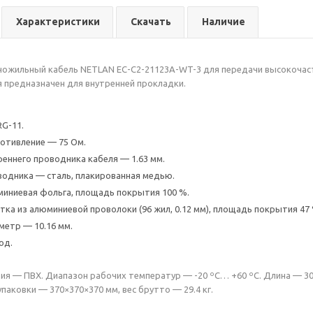
Характеристики
Скачать
Наличие
ожильный кабель NETLAN EC-C2-21123A-WT-3 для передачи высокочаст
предназначен для внутренней прокладки.
RG-11.
отивление — 75 Ом.
еннего проводника кабеля — 1.63 мм.
одника — сталь, плакированная медью.
юминиевая фольга, площадь покрытия 100 %.
етка из алюминиевой проволоки (96 жил, 0.12 мм), площадь покрытия 47 
етр — 10.16 мм.
од.
я — ПВХ. Диапазон рабочих температур — -20 ºС… +60 ºС. Длина — 305
паковки — 370×370×370 мм, вес брутто — 29.4 кг.