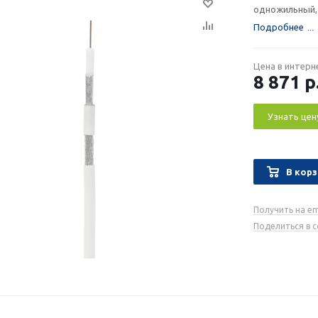
одножильный,
сталь), внутрен
Подробнее
ºС… +60 ºС.
Цена в интерн
8 871
р
Узнать цен
В корз
Получить на em
Поделиться в 