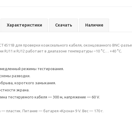
Характеристики
Скачать
Наличие
-CT4511B для проверки коаксиального кабеля, оконцованного BNC-разъ
ми RJ11 и RJ12 работает в диапазоне температуры –10 °C… +40 °C.
 медленный режимы тестирования.
схемы разводки.
брыва, короткого замыкания.
стности экрана.
ина тестируемого кабеля — 300 м, напряжение — 60 V.
— пластик. Питание — батарея «Крона» 9 V. Вес — 170 г.