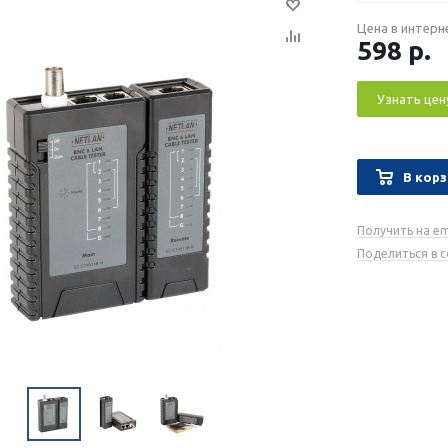
Цена в интерн
598
р.
Узнать цен
В корз
Получить на em
Поделиться в 