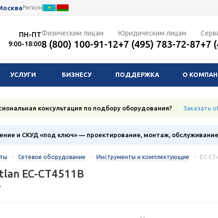
Москва
Регион
Физическим лицам
Юридическим лицам
Серв
ПН-ПТ
8 (800) 100-91-12
+7 (495) 783-72-87
+7 
9:00-18:00
УСЛУГИ
БИЗНЕСУ
ПОДДЕРЖКА
О КОМПА
сиональная консультация по подбору оборудования?
Заказать о
ние и СКУД «под ключ» — проектирование, монтаж, обслуживани
кты
-
Сетевое оборудование
-
Инструменты и комплектующие
-
EC-CT
tlan EC-CT4511B
7