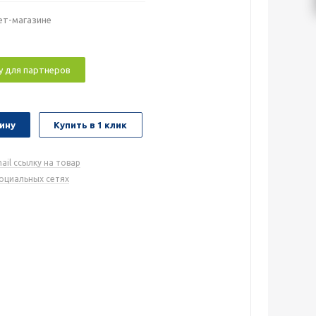
ет-магазине
у для партнеров
ину
Купить в 1 клик
ail ссылку на товар
социальных сетях