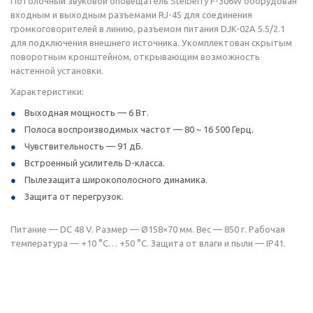
Потолочный звуковой оповещатель Stelberry F-306W оборудован
входным и выходным разъемами RJ-45 для соединения
громкоговорителей в линию, разъемом питания DJK-02A 5.5/2.1
для подключения внешнего источника. Укомплектован скрытым
поворотным кронштейном, открывающим возможность
настенной установки.
Характеристики:
Выходная мощность — 6 Вт.
Полоса воспроизводимых частот — 80 ~ 16 500 Герц.
Чувствительность — 91 дБ.
Встроенный усилитель D-класса.
Пылезащита широкополосного динамика.
Защита от перегрузок.
Питание — DC 48 V. Размер — Ø158×70 мм. Вес — 850 г. Рабочая
температура — +10 °C… +50 °C. Защита от влаги и пыли — IP41.