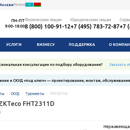
Москва
Регион
Физическим лицам
Юридическим лицам
Серв
ПН-ПТ
8 (800) 100-91-12
+7 (495) 783-72-87
+7 
9:00-18:00
УСЛУГИ
БИЗНЕСУ
ПОДДЕРЖКА
О КОМПА
сиональная консультация по подбору оборудования?
Заказать о
ние и СКУД «под ключ» — проектирование, монтаж, обслуживани
кты
-
СКУД
-
Турникеты
-
FHT2311D
 ZKTeco FHT2311D
4
Нержавеющая