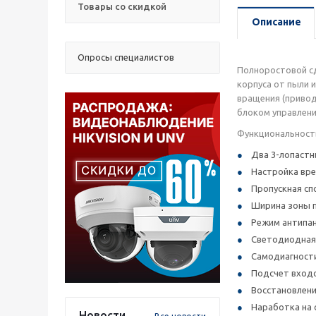
Товары со скидкой
Описание
Опросы специалистов
Полноростовой сд
корпуса от пыли 
вращения (привод
блоком управлени
Функциональност
Два 3-лопастн
Настройка вре
Пропускная сп
Ширина зоны п
Режим антипан
Светодиодная 
Самодиагности
Подсчет входо
Восстановлени
Наработка на 
Новости