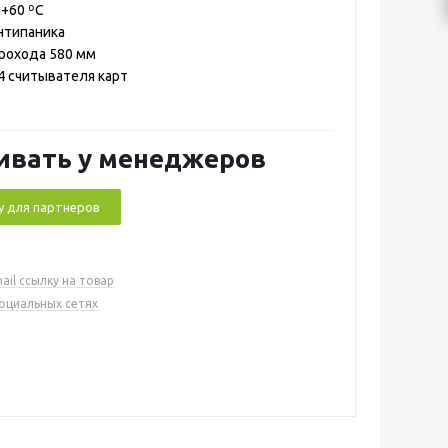
 +60 ºС
антипаника
рохода 580 мм
4 считывателя карт
ивать у менеджеров
у для партнеров
ail ссылку на товар
социальных сетях