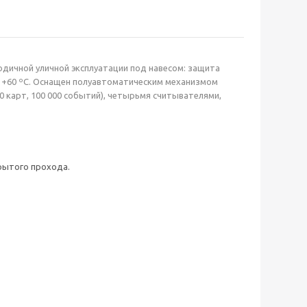
дичной уличной эксплуатации под навесом: защита
… +60 ºС. Оснащен полуавтоматическим механизмом
0 карт, 100 000 событий), четырьмя считывателями,
рытого прохода.