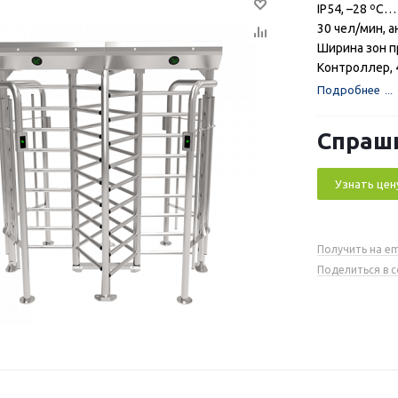
IP54, –28 ºС…
30 чел/мин, 
Ширина зон п
Контроллер, 
Подробнее
Спраш
Узнать цен
Получить на em
Поделиться в 