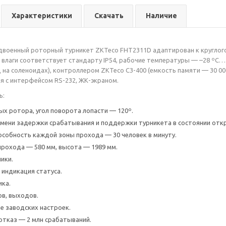
Характеристики
Скачать
Наличие
военный роторный турникет ZKTeco FHT2311D адаптирован к круглого
и влаги соответствует стандарту IP54, рабочие температуры — –28 ºС
 на соленоидах), контроллером ZKTeco C3-400 (емкость памяти — 30 00
я с интерфейсом RS-232, ЖК-экраном.
ь:
ых ротора, угол поворота лопасти — 120º.
мени задержки срабатывания и поддержки турникета в состоянии отк
особность каждой зоны прохода — 30 человек в минуту.
рохода — 580 мм, высота — 1989 мм.
ики.
индикация статуса.
ка.
в, выходов.
е заводских настроек.
отказ — 2 млн срабатываний.